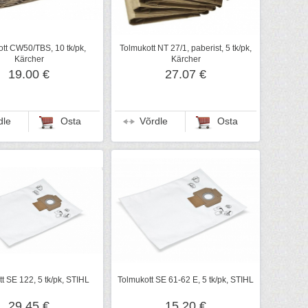
tt CW50/TBS, 10 tk/pk,
Tolmukott NT 27/1, paberist, 5 tk/pk,
Kärcher
Kärcher
19.00 €
27.07 €
dle
Osta
Võrdle
Osta
t SE 122, 5 tk/pk, STIHL
Tolmukott SE 61-62 E, 5 tk/pk, STIHL
29.45 €
15.20 €