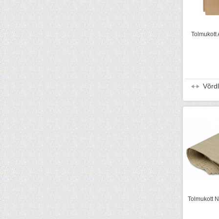
Tolmukott 
Võrd
Tolmukott NT