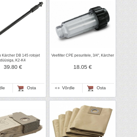
 Kärcher DB 145 rotojet
Veefilter CPE pesuritele, 3/4'', Kärcher
düüsiga, K2-K4
39.80 €
18.05 €
dle
Osta
Võrdle
Osta