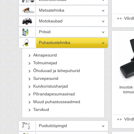
Metsatehnika
Võrd
Motokaubad
Pritsid
Puhastustehnika
Aknapesurid
Tolmuimejad
Õhuluuad ja lehepuhurid
Survepesurid
Kuivkoristusharjad
Imuotsik
tolmui
Põrandapesumasinad
Muud puhastusseadmed
Tarvikud
Võrd
Puidutööpingid