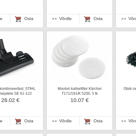
le
Osta
Võrdle
Osta
Võr
 kombineeritud, STIHL
Mootori kaitsefilter Kärcher
Otsik r
mejatele SE 61-122
T171/191/K 5200, 5 tk
28.02 €
10.07 €
le
Osta
Võrdle
Osta
Võr