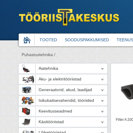
TOOTED
SOODUSPAKKUMISED
TEENU
Puhastustehnika /
Aiatehnika
Aku- ja elektritööriistad
Generaatorid, akud, laadijad
Isikukaitsevahendid, tööriided
Keevitusseadmed
Filter A 2
Käsitööriistad
Lõiketööriistad