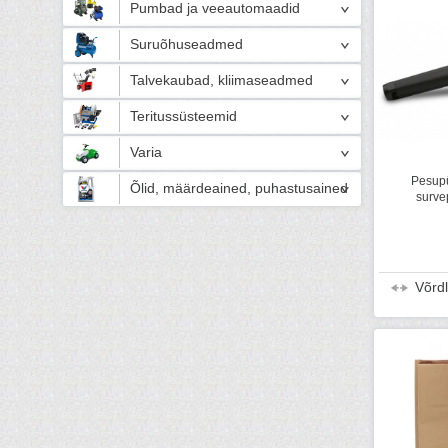
Pumbad ja veeautomaadid
Suruõhuseadmed
Talvekaubad, kliimaseadmed
Teritussüsteemid
Varia
Pesupü
Õlid, määrdeained, puhastusained
surve
Võrd