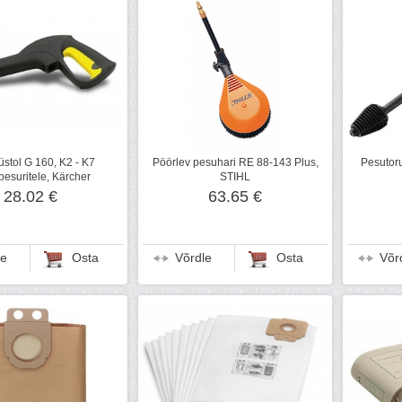
stol G 160, K2 - K7
Pöörlev pesuhari RE 88-143 Plus,
Pesutoru
pesuritele, Kärcher
STIHL
28.02 €
63.65 €
le
Osta
Võrdle
Osta
Võr