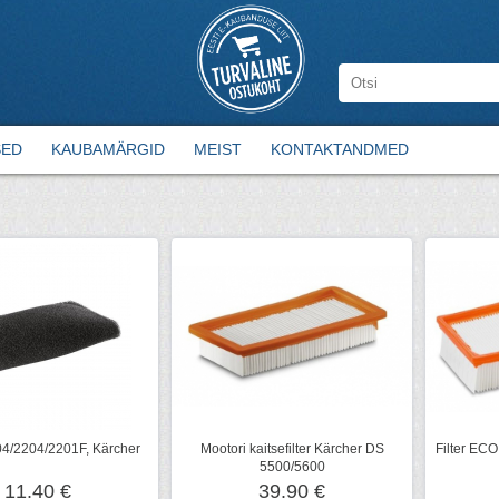
SED
KAUBAMÄRGID
MEIST
KONTAKTANDMED
004/2204/2201F, Kärcher
Mootori kaitsefilter Kärcher DS
Filter ECO
5500/5600
11.40 €
39.90 €