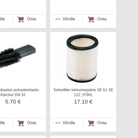
dle
Osta
Võrdle
Osta
adiaatori puhastamiseks
Tolmufilter tolmuimejatele SE 61-SE
Kärcher DN 32
122, STIHL
5.70 €
17.10 €
dle
Osta
Võrdle
Osta