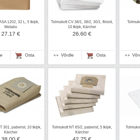
ASA 1202, 32 L, 5 tk/pk,
Tolmukott CV 38/1, 38/2, 30/1, fliisist,
Tolmuko
Metabo
10 tk/pk, Kärcher
27.17 €
26.60 €
le
Osta
Võrdle
Osta
Võr
 301, paberist, 10 tk/pk,
Tolmukott NT 65/2, paberist, 5 tk/pk,
Tolmukot
Kärcher
Kärcher
38.00 €
42.75 €