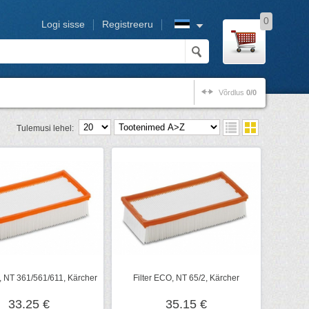
0
Logi sisse
Registreeru
Võrdlus
0/0
Tulemusi lehel:
, NT 361/561/611, Kärcher
Filter ECO, NT 65/2, Kärcher
33.25 €
35.15 €