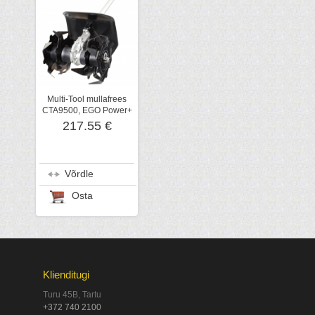
Multi-Tool mullafrees
CTA9500, EGO Power+
217.55 €
Võrdle
Osta
Klienditugi
Turu 45B, Tartu
+372 740 2100