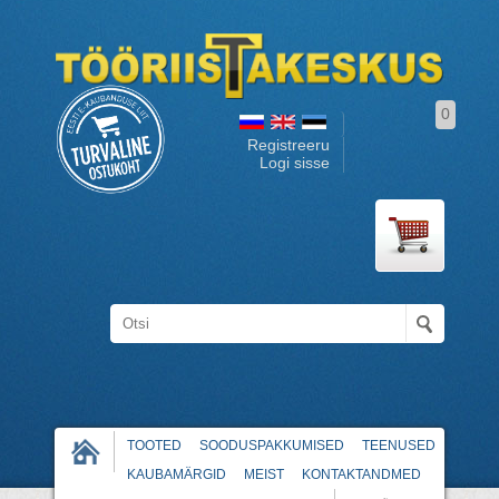
0
Registreeru
Logi sisse
TOOTED
SOODUSPAKKUMISED
TEENUSED
KAUBAMÄRGID
MEIST
KONTAKTANDMED