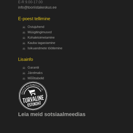
E-R 9.00-17.00
info@tooriistakeskus.ee
E-poest tellimine
Ostujuhend
Müügitingimused
Kohaletoimetamine
Kauba tagastamine
Isikuandmete töötlemine
Lisainfo
Garantii
Järelmaks
Mõõttabelid
Leia meid sotsiaalmeedias