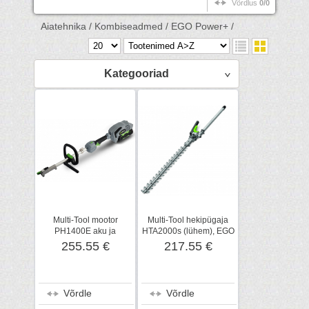
Võrdlus
0/0
Aiatehnika /
Kombiseadmed /
EGO Power+ /
Kategooriad
Multi-Tool mootor
Multi-Tool hekipügaja
PH1400E aku ja
HTA2000s (lühem), EGO
laadijata, EGO Power+
Power+
255.55 €
217.55 €
Võrdle
Võrdle