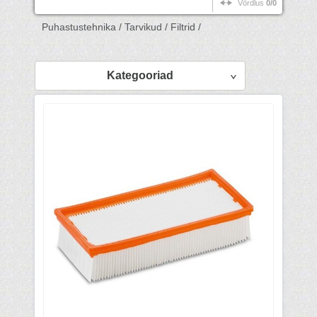
Võrdlus
0/0
Puhastustehnika /
Tarvikud /
Filtrid /
Kategooriad