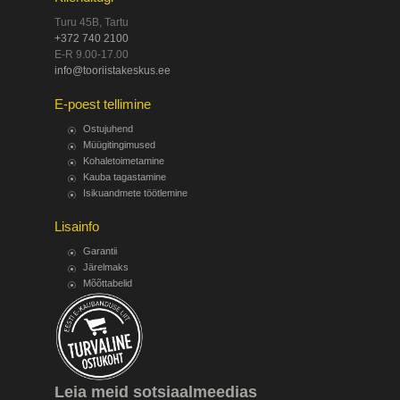
Turu 45B, Tartu
+372 740 2100
E-R 9.00-17.00
info@tooriistakeskus.ee
E-poest tellimine
Ostujuhend
Müügitingimused
Kohaletoimetamine
Kauba tagastamine
Isikuandmete töötlemine
Lisainfo
Garantii
Järelmaks
Mõõttabelid
Leia meid sotsiaalmeedias