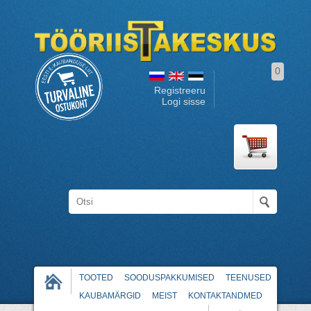
0
Registreeru
Logi sisse
TOOTED
SOODUSPAKKUMISED
TEENUSED
KAUBAMÄRGID
MEIST
KONTAKTANDMED