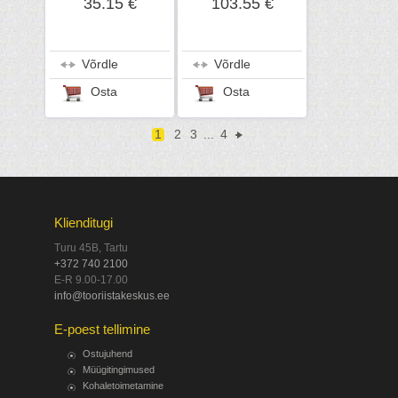
35.15 €
103.55 €
Võrdle
Võrdle
Osta
Osta
1
2
3
...
4
Klienditugi
Turu 45B, Tartu
+372 740 2100
E-R 9.00-17.00
info@tooriistakeskus.ee
E-poest tellimine
Ostujuhend
Müügitingimused
Kohaletoimetamine