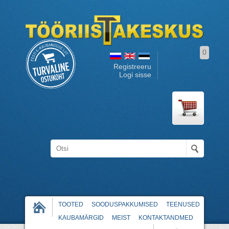
0
Registreeru
Logi sisse
TOOTED
SOODUSPAKKUMISED
TEENUSED
KAUBAMÄRGID
MEIST
KONTAKTANDMED