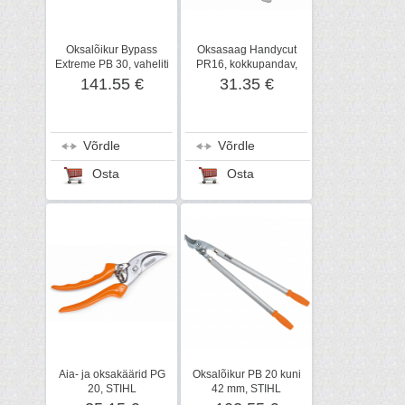
Oksalõikur Bypass
Oksasaag Handycut
Extreme PB 30, vaheliti
PR16, kokkupandav,
terad, STIHL
STIHL
141.55 €
31.35 €
Võrdle
Võrdle
Osta
Osta
Aia- ja oksakäärid PG
Oksalõikur PB 20 kuni
20, STIHL
42 mm, STIHL