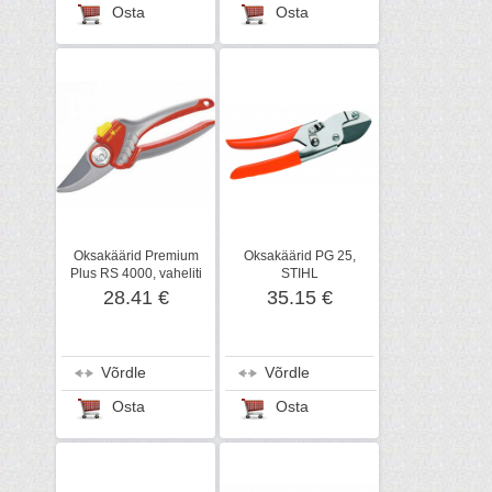
Osta
Osta
Oksakäärid Premium
Oksakäärid PG 25,
Plus RS 4000, vaheliti
STIHL
terad, WOLF-Garten
28.41 €
35.15 €
Võrdle
Võrdle
Osta
Osta