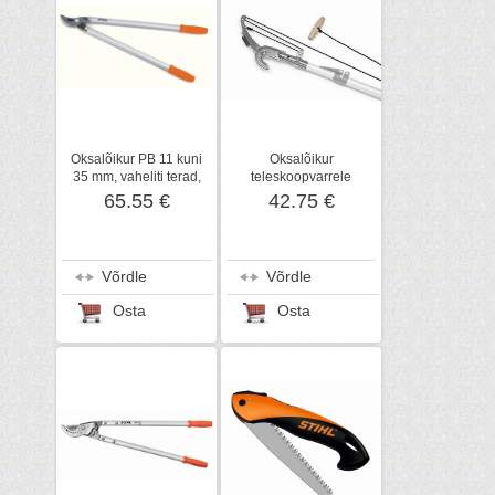
Oksalõikur PB 11 kuni
Oksalõikur
35 mm, vaheliti terad,
teleskoopvarrele
STIHL
65.55 €
42.75 €
Võrdle
Võrdle
Osta
Osta