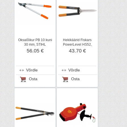
Oksalõikur PB 10 kuni
Hekikäärid Fiskars
30 mm, STIHL
PowerLevel HS52,
jõuülekanne
56.05 €
43.70 €
Võrdle
Võrdle
Osta
Osta