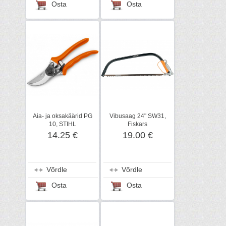
Osta
Osta
Aia- ja oksakäärid PG
Vibusaag 24" SW31,
10, STIHL
Fiskars
14.25 €
19.00 €
Võrdle
Võrdle
Osta
Osta