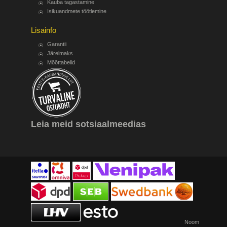
Kauba tagastamine
Isikuandmete töötlemine
Lisainfo
Garantii
Järelmaks
Mõõttabelid
Leia meid sotsiaalmeedias
Noom