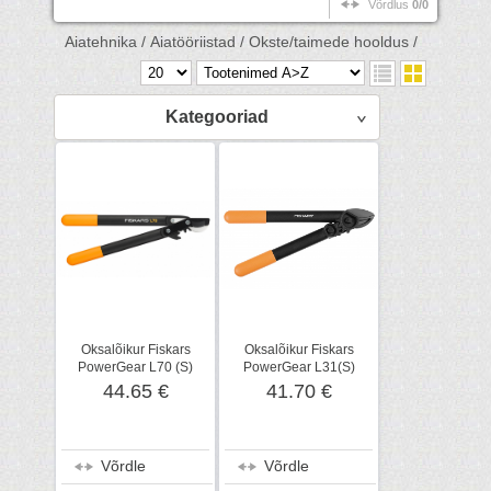
Võrdlus
0/0
Aiatehnika /
Aiatööriistad /
Okste/taimede hooldus /
Kategooriad
Oksalõikur Fiskars
Oksalõikur Fiskars
PowerGear L70 (S)
PowerGear L31(S)
hammasülek., vaheliti
hammasülekanne,
44.65 €
41.70 €
alasiga
Võrdle
Võrdle