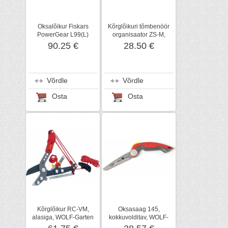
Oksalõikur Fiskars
Kõrglõikuri tõmbenöör
PowerGear L99(L)
organisaator ZS-M,
terasülekanne, alasiga
WOLF-Garten
90.25 €
28.50 €
Võrdle
Võrdle
Osta
Osta
Kõrglõikur RC-VM,
Oksasaag 145,
alasiga, WOLF-Garten
kokkuvolditav, WOLF-
Garten