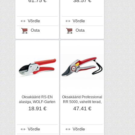
61.75 €
38.57 €
Võrdle
Võrdle
Osta
Osta
Oksakäärid RS-EN
Oksakäärid Professional
alasiga, WOLF-Garten
RR 5000, vaheliti terad,
WOLF-Garten
18.91 €
47.41 €
Võrdle
Võrdle