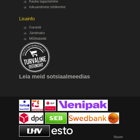
Kauba tagastamine
Isikuandmete töötlemine
Lisainfo
Garantii
Järelmaks
Mõõttabelid
Leia meid sotsiaalmeedias
Noom