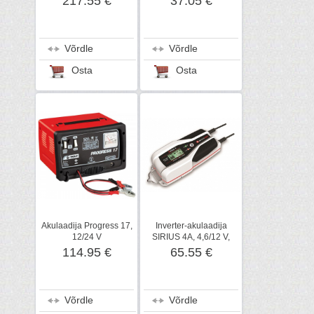
217.55 €
37.05 €
Võrdle
Võrdle
Osta
Osta
Akulaadija Progress 17,
Inverter-akulaadija
12/24 V
SIRIUS 4A, 4,6/12 V,
Elektromem
114.95 €
65.55 €
Võrdle
Võrdle