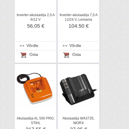
Inverter-akulaadija 2,0 A
Inverter-akulaadija 7,0 A
6/12 V
12/24 V, Lemania
56.05 €
104.50 €
Võrdle
Võrdle
Osta
Osta
Akulaadija AL 500 PRO,
Akulaadija WA3735,
STIHL
WORX