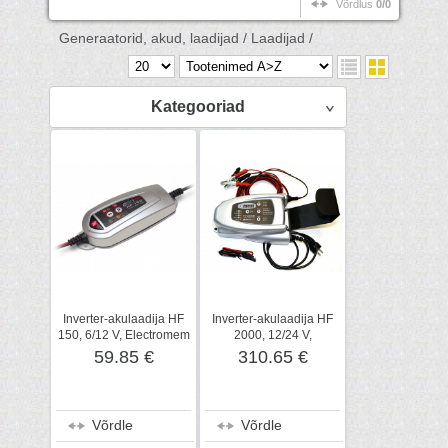
Võrdlus
0/0
Generaatorid, akud, laadijad /
Laadijad /
Kategooriad
Inverter-akulaadija HF
Inverter-akulaadija HF
150, 6/12 V, Electromem
2000, 12/24 V,
Electromem
59.85 €
310.65 €
Võrdle
Võrdle