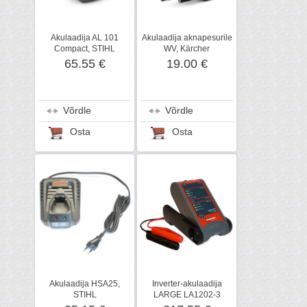
Akulaadija AL 101
Akulaadija aknapesurile
Compact, STIHL
WV, Kärcher
65.55 €
19.00 €
Võrdle
Võrdle
Osta
Osta
Akulaadija HSA25,
Inverter-akulaadija
STIHL
LARGE LA1202-3
15A/12 V, Keepower