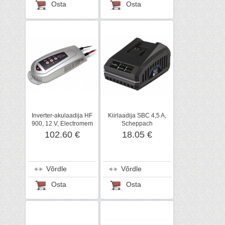
Osta
Osta
Inverter-akulaadija HF
Kiirlaadija SBC 4,5 A,
900, 12 V, Electromem
Scheppach
102.60 €
18.05 €
Võrdle
Võrdle
Osta
Osta