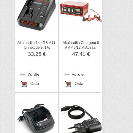
Akulaadija 14,4/18 V Li-
Akulaadija Chargeur 8
Ion akudele, 1A,
AMP 6/12 V, Absaar
Black+Decker
33.25 €
47.41 €
Võrdle
Võrdle
Osta
Osta