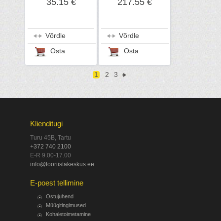
35.15 €
217.55 €
Võrdle
Võrdle
Osta
Osta
1
2
3
Klienditugi
Turu 45B, Tartu
+372 740 2100
E-R 9.00-17.00
info@tooriistakeskus.ee
E-poest tellimine
Ostujuhend
Müügitingimused
Kohaletoimetamine