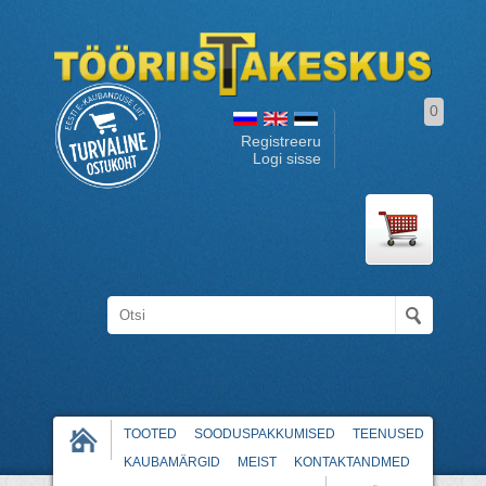
0
Registreeru
Logi sisse
TOOTED
SOODUSPAKKUMISED
TEENUSED
KAUBAMÄRGID
MEIST
KONTAKTANDMED