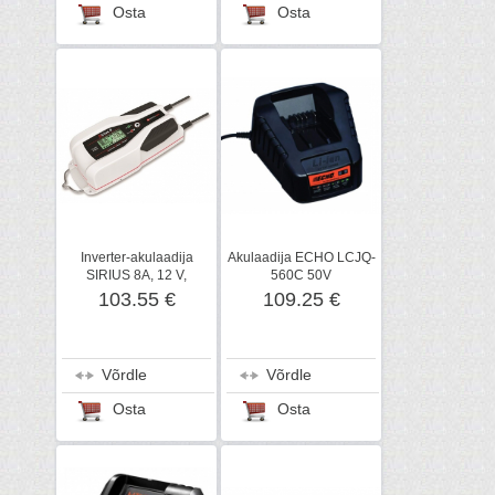
Osta
Osta
Inverter-akulaadija
Akulaadija ECHO LCJQ-
SIRIUS 8A, 12 V,
560C 50V
Elektromem
103.55 €
109.25 €
Võrdle
Võrdle
Osta
Osta