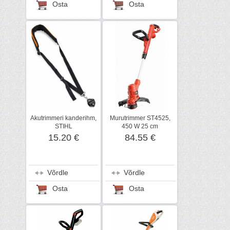
Osta
Osta
Akutrimmeri kanderihm,
Murutrimmer ST4525,
STIHL
450 W 25 cm
15.20 €
84.55 €
Võrdle
Võrdle
Osta
Osta