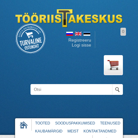
0
Registreeru
Logi sisse
TOOTED
SOODUSPAKKUMISED
TEENUSED
KAUBAMÄRGID
MEIST
KONTAKTANDMED