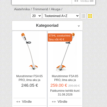
Võrdlus
0/0
Aiatehnika /
Trimmerid /
Akuga /
Kategooriad
STIHL soodushind
Sinu võit 40 €
Murutrimmer FSA 65
Murutrimmer FSA 85
PRO, ilma aku ja
PRO, ilma aku ja
laadijata, STIHL
laadijata, STIHL
246.05 €
259.00 €
299.00 €
Pakkumine kehtib kuni:
31.08.2026
Võrdle
Võrdle