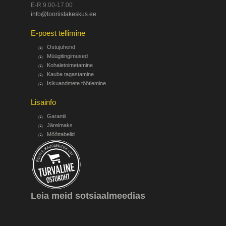
E-R 9.00-17.00
info@tooriistakeskus.ee
E-poest tellimine
Ostujuhend
Müügitingimused
Kohaletoimetamine
Kauba tagastamine
Isikuandmete töötlemine
Lisainfo
Garantii
Järelmaks
Mõõttabelid
Leia meid sotsiaalmeedias