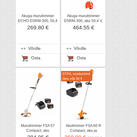
Akuga murutrimmer
Akuga murutrimmer
ECHO DSRM-300, 50,4
DSRM-300, aku 50,4 V,
V, karkass
kiirlaadija, ECHO
269.80 €
464.55 €
Võrdle
Võrdle
Osta
Osta
STIHL soodushind
Sinu võit 30 €
Murutrimmer FSA 57
Akutrimmer FSA 60 R
Compact, aku
Compact, aku ja
AK10+TASUTA AK20!,
laadijaga, STIHL