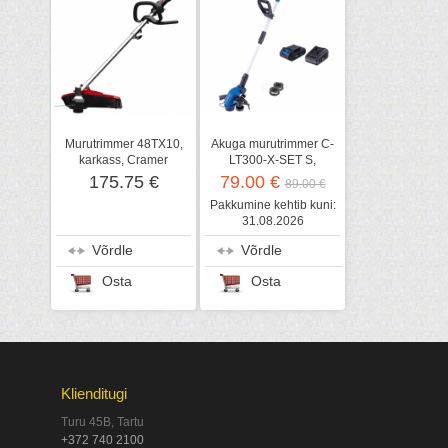
Murutrimmer 48TX10,
Akuga murutrimmer C-
karkass, Cramer
LT300-X-SET S,
Scheppach
175.75 €
79.00 €
89.00 €
Pakkumine kehtib kuni:
31.08.2026
Võrdle
Võrdle
Osta
Osta
Klienditugi
Turu 45B, Tartu
+372 740 2100