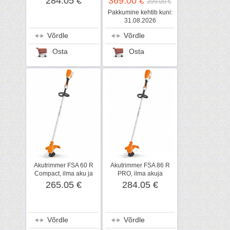
284.05 €
369.00 €
399.00 €
laadija
Pakkumine kehtib kuni:
31.08.2026
Võrdle
Võrdle
Osta
Osta
Akutrimmer FSA 60 R
Akutrimmer FSA 86 R
Compact, ilma aku ja
PRO, ilma akuja
laadijata, STIHL
laadijata, STIHL
265.05 €
284.05 €
Võrdle
Võrdle