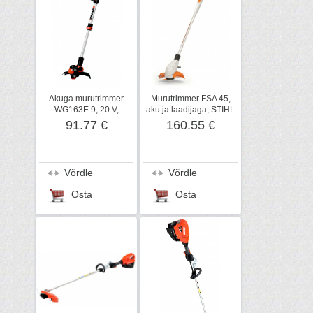
Akuga murutrimmer
Murutrimmer FSA 45,
WG163E.9, 20 V,
aku ja laadijaga, STIHL
karkass, Worx
91.77 €
160.55 €
Võrdle
Võrdle
Osta
Osta