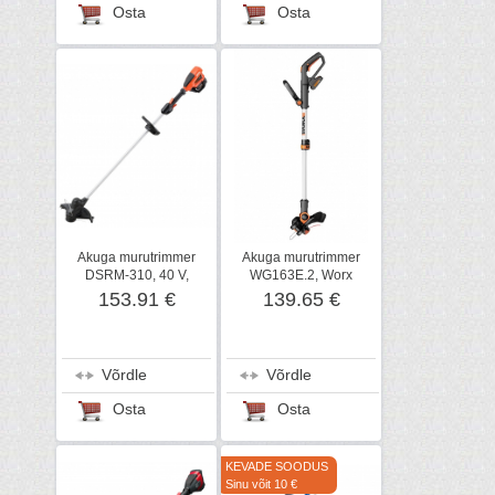
Osta
Osta
Akuga murutrimmer
Akuga murutrimmer
DSRM-310, 40 V,
WG163E.2, Worx
karkass, ECHO
153.91 €
139.65 €
Võrdle
Võrdle
Osta
Osta
KEVADE SOODUS
Sinu võit 10 €