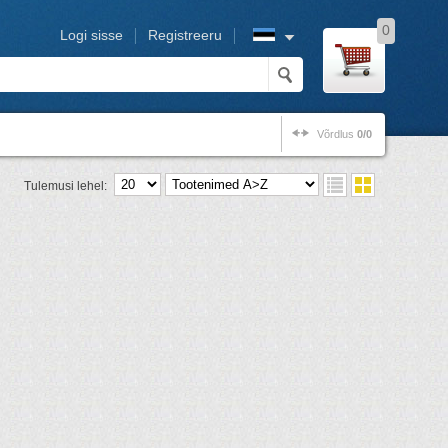
0
Logi sisse
Registreeru
Võrdlus
0/0
Tulemusi lehel: