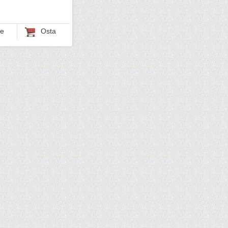
le
Osta