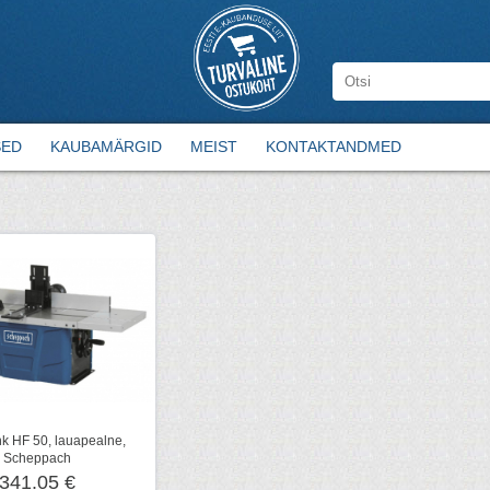
SED
KAUBAMÄRGID
MEIST
KONTAKTANDMED
k HF 50, lauapealne,
Scheppach
341.05 €