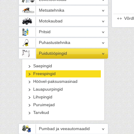
Metsatehnika
Võrd
Motokaubad
Pritsid
Puhastustehnika
Puidutööpingid
Saepingid
Freespingid
Höövel-paksusmasinad
Lauapuurpingid
Lihvpingid
Puruimejad
Tarvikud
Pumbad ja veeautomaadid