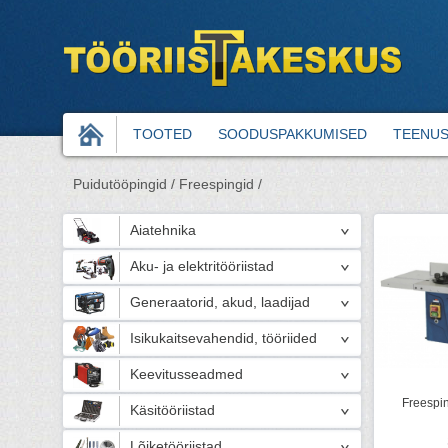
TOOTED
SOODUSPAKKUMISED
TEENU
Puidutööpingid /
Freespingid /
Aiatehnika
Aku- ja elektritööriistad
Generaatorid, akud, laadijad
Isikukaitsevahendid, tööriided
Keevitusseadmed
Freespin
Käsitööriistad
Lõiketööriistad