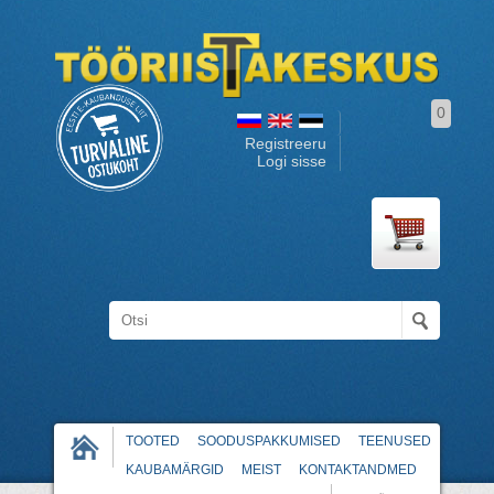
0
Registreeru
Logi sisse
TOOTED
SOODUSPAKKUMISED
TEENUSED
KAUBAMÄRGID
MEIST
KONTAKTANDMED