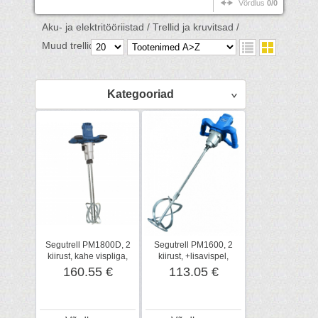
Võrdlus
0/0
Aku- ja elektritööriistad /
Trellid ja kruvitsad /
Muud trellid /
Kategooriad
Segutrell PM1800D, 2
Segutrell PM1600, 2
kiirust, kahe vispliga,
kiirust, +lisavispel,
Scheppach
Scheppach
160.55 €
113.05 €