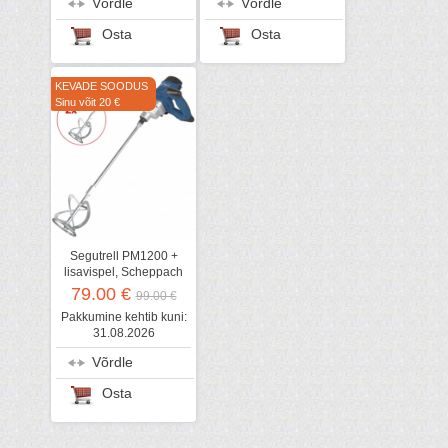
Võrdle
Võrdle
Osta
Osta
KEVADE SOODUS
Sinu võit 20 €
Segutrell PM1200 +
lisavispel, Scheppach
79.00 €
99.00 €
Pakkumine kehtib kuni:
31.08.2026
Võrdle
Osta