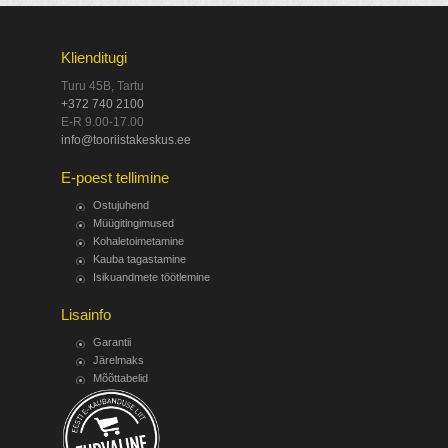
Klienditugi
Turu 45B, Tartu
+372 740 2100
E-R 9.00-17.00
info@tooriistakeskus.ee
E-poest tellimine
Ostujuhend
Müügitingimused
Kohaletoimetamine
Kauba tagastamine
Isikuandmete töötlemine
Lisainfo
Garantii
Järelmaks
Mõõttabelid