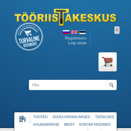
0
Registreeru
Logi sisse
TOOTED
SOODUSPAKKUMISED
TEENUSED
KAUBAMÄRGID
MEIST
KONTAKTANDMED