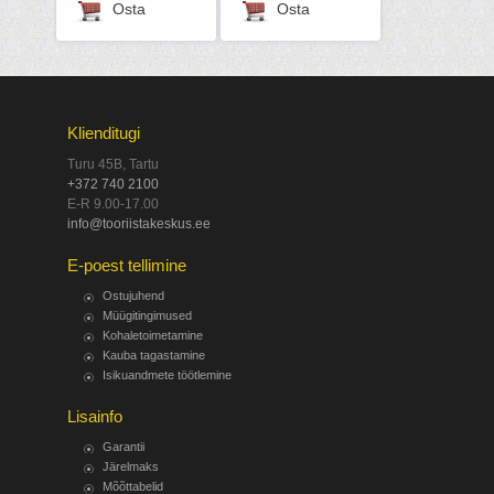
Osta
Osta
Klienditugi
Turu 45B, Tartu
+372 740 2100
E-R 9.00-17.00
info@tooriistakeskus.ee
E-poest tellimine
Ostujuhend
Müügitingimused
Kohaletoimetamine
Kauba tagastamine
Isikuandmete töötlemine
Lisainfo
Garantii
Järelmaks
Mõõttabelid