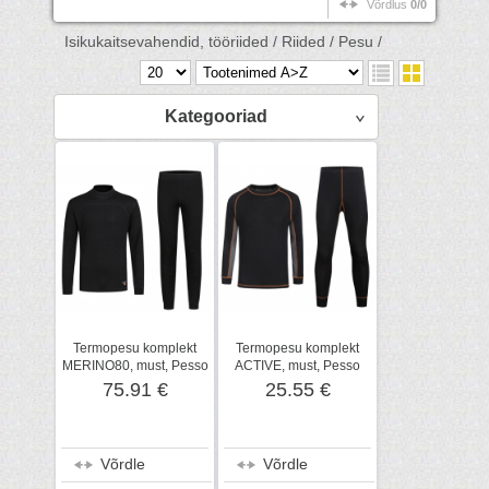
Võrdlus
0/0
Isikukaitsevahendid, tööriided /
Riided /
Pesu /
Kategooriad
Termopesu komplekt
Termopesu komplekt
MERINO80, must, Pesso
ACTIVE, must, Pesso
75.91 €
25.55 €
Võrdle
Võrdle