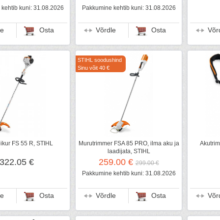
kehtib kuni: 31.08.2026
Pakkumine kehtib kuni: 31.08.2026
le
Osta
Võrdle
Osta
Võr
STIHL soodushind
Sinu võit 40 €
ikur FS 55 R, STIHL
Murutrimmer FSA 85 PRO, ilma aku ja
Akutri
laadijata, STIHL
322.05 €
259.00 €
299.00 €
Pakkumine kehtib kuni: 31.08.2026
le
Osta
Võrdle
Osta
Võr