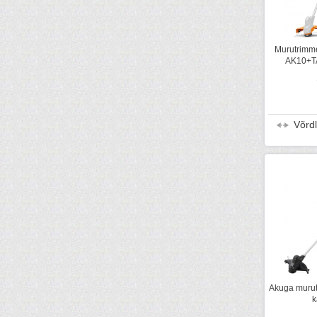
Murutrimm
AK10+TA
Võrd
Akuga murut
k