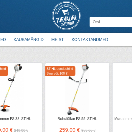
SED
KAUBAMÄRGID
MEIST
KONTAKTANDMED
hind
STIHL soodushind
Sinu võit 100 €
immer FS 38, STIHL
Rohulõikur FS 55, STIHL
Murutrimme
9.00 €
259.00 €
249.00 €
359.00 €