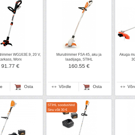
trimmer WG163E.9, 20 V,
Murutrimmer FSA 45, aku ja
Akuga m
karkass, Worx
laadijaga, STIHL
30
91.77 €
160.55 €
le
Osta
Võrdle
Osta
Võr
STIHL soodushind
Sinu võit 30 €