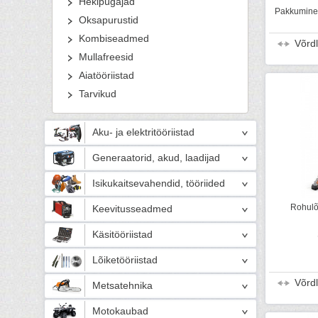
Hekipügajad
Pakkumine 
Oksapurustid
Kombiseadmed
Võrd
Mullafreesid
Aiatööriistad
Tarvikud
Aku- ja elektritööriistad
Generaatorid, akud, laadijad
Isikukaitsevahendid, tööriided
Rohulõ
Keevitusseadmed
Käsitööriistad
Lõiketööriistad
Võrd
Metsatehnika
Motokaubad