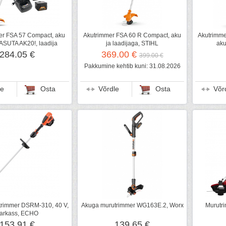
er FSA 57 Compact, aku
Akutrimmer FSA 60 R Compact, aku
Akutrimme
SUTA AK20!, laadija
ja laadijaga, STIHL
aku
284.05 €
369.00 €
399.00 €
Pakkumine kehtib kuni: 31.08.2026
le
Osta
Võrdle
Osta
Võr
rimmer DSRM-310, 40 V,
Akuga murutrimmer WG163E.2, Worx
Murutr
arkass, ECHO
153.91 €
139.65 €