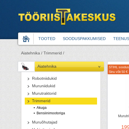
TOOTED
SOODUSPAKKUMISED
TEENU
Aiatehnika /
Trimmerid /
Aiatehnika
STIHL soodus
Sinu võit 50 €
Robotniidukid
Muruniidukid
Murutraktorid
Trimmerid
Akuga
Bensiinimootoriga
Murutr
Muruõhutajad
19