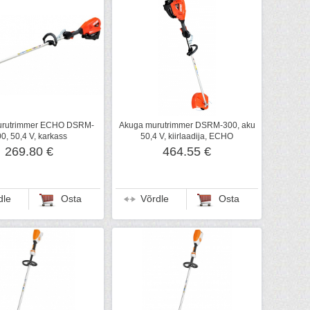
urutrimmer ECHO DSRM-
Akuga murutrimmer DSRM-300, aku
0, 50,4 V, karkass
50,4 V, kiirlaadija, ECHO
269.80 €
464.55 €
dle
Osta
Võrdle
Osta