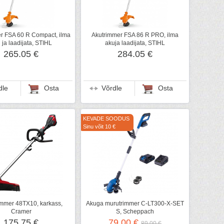
r FSA 60 R Compact, ilma
Akutrimmer FSA 86 R PRO, ilma
 ja laadijata, STIHL
akuja laadijata, STIHL
265.05 €
284.05 €
dle
Osta
Võrdle
Osta
KEVADE SOODUS
Sinu võit 10 €
immer 48TX10, karkass,
Akuga murutrimmer C-LT300-X-SET
Cramer
S, Scheppach
175.75 €
79.00 €
89.00 €