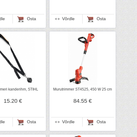
dle
Osta
Võrdle
Osta
mmeri kanderihm, STIHL
Murutrimmer ST4525, 450 W 25 cm
15.20 €
84.55 €
dle
Osta
Võrdle
Osta