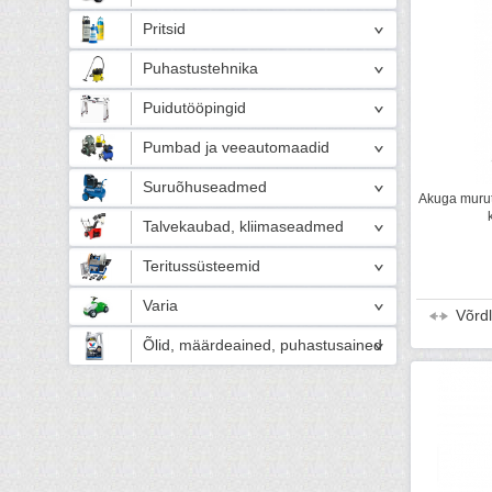
Pritsid
Puhastustehnika
Puidutööpingid
Pumbad ja veeautomaadid
Suruõhuseadmed
Akuga muru
Talvekaubad, kliimaseadmed
Teritussüsteemid
Varia
Võrd
Õlid, määrdeained, puhastusained