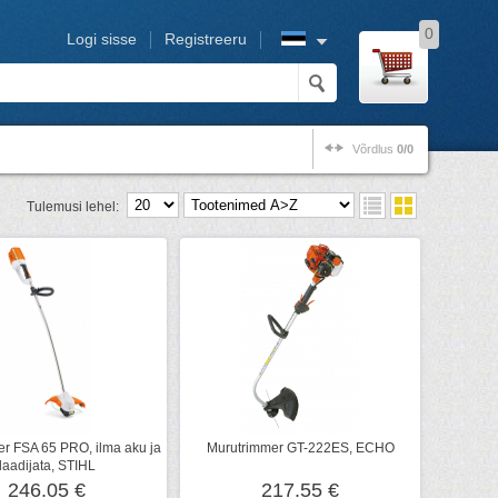
0
Logi sisse
Registreeru
Võrdlus
0/0
Tulemusi lehel:
r FSA 65 PRO, ilma aku ja
Murutrimmer GT-222ES, ECHO
laadijata, STIHL
246.05 €
217.55 €