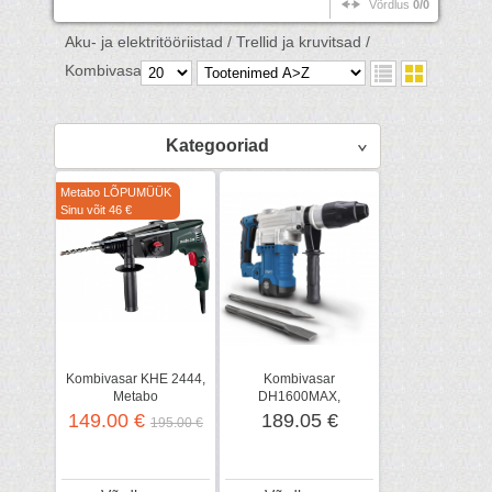
Võrdlus
0/0
Aku- ja elektritööriistad /
Trellid ja kruvitsad /
Kombivasarad /
Kategooriad
Metabo LÕPUMÜÜK
Sinu võit 46 €
Kombivasar KHE 2444,
Kombivasar
Metabo
DH1600MAX,
Scheppach
149.00 €
189.05 €
195.00 €