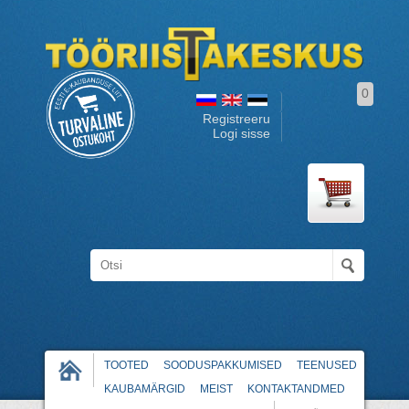
0
Registreeru
Logi sisse
TOOTED
SOODUSPAKKUMISED
TEENUSED
KAUBAMÄRGID
MEIST
KONTAKTANDMED