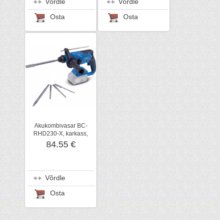
Võrdle
Võrdle
Osta
Osta
Akukombivasar BC-
RHD230-X, karkass,
Scheppach
84.55 €
Võrdle
Osta