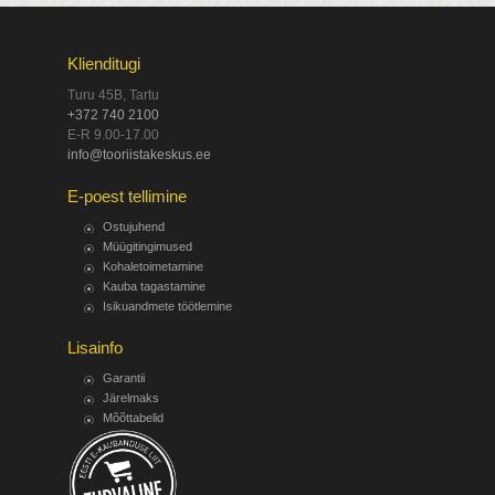
Klienditugi
Turu 45B, Tartu
+372 740 2100
E-R 9.00-17.00
info@tooriistakeskus.ee
E-poest tellimine
Ostujuhend
Müügitingimused
Kohaletoimetamine
Kauba tagastamine
Isikuandmete töötlemine
Lisainfo
Garantii
Järelmaks
Mõõttabelid