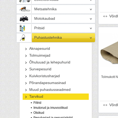
Metsatehnika
Võrd
Motokaubad
Pritsid
Puhastustehnika
Aknapesurid
Tolmuimejad
Õhuluuad ja lehepuhurid
Survepesurid
Kuivkoristusharjad
Tolmukott NT
Põrandapesumasinad
Muud puhastusseadmed
Tarvikud
Filtrid
Võrd
Imutorud ja imuvoolikud
Otsikud
Pesuharjad ja pesupüstolid