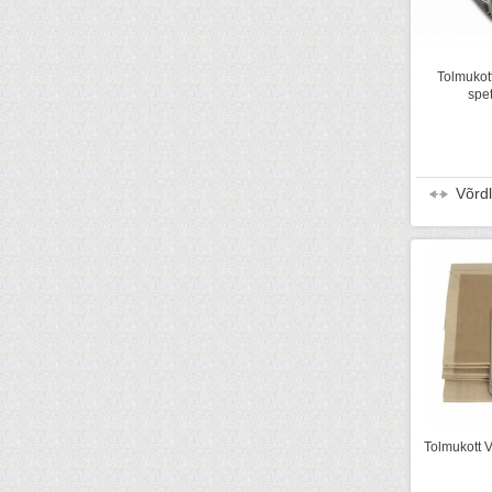
Tolmukott
spe
Võrd
Tolmukott V