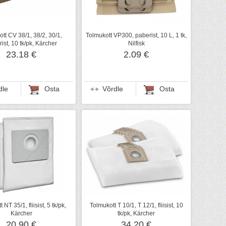
tt CV 38/1, 38/2, 30/1,
Tolmukott VP300, paberist, 10 L, 1 tk,
ist, 10 tk/pk, Kärcher
Nilfisk
23.18 €
2.09 €
dle
Osta
Võrdle
Osta
 NT 35/1, fliisist, 5 tk/pk,
Tolmukott T 10/1, T 12/1, fliisist, 10
Kärcher
tk/pk, Kärcher
20.90 €
34.20 €