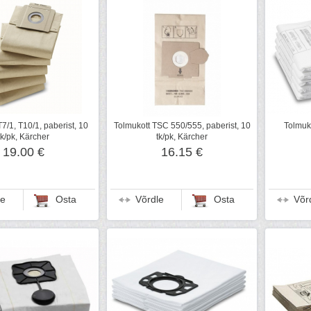
7/1, T10/1, paberist, 10
Tolmukott TSC 550/555, paberist, 10
Tolmukot
tk/pk, Kärcher
tk/pk, Kärcher
19.00 €
16.15 €
le
Osta
Võrdle
Osta
Võr