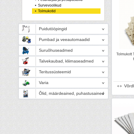
Survevoolikud
Tolmukotid
Puidutööpingid
Pumbad ja veeautomaadid
Suruõhuseadmed
Tolmukott T
Talvekaubad, kliimaseadmed
Teritussüsteemid
Varia
Võrd
Õlid, määrdeained, puhastusained