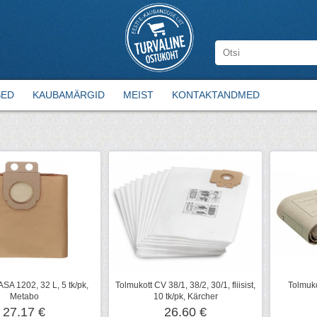
SED
KAUBAMÄRGID
MEIST
KONTAKTANDMED
ASA 1202, 32 L, 5 tk/pk,
Tolmukott CV 38/1, 38/2, 30/1, fliisist,
Tolmuko
Metabo
10 tk/pk, Kärcher
27.17 €
26.60 €