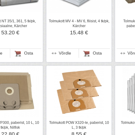
 NT 35/1, 361, 5 tk/pk,
Tolmukott MV 4 - MV 6, fliisist, 4 tk/pk,
Tolmuko
tsiaalne, Kärcher
Kärcher
paber
53.20 €
15.48 €
le
Osta
Võrdle
Osta
Võr
P300, paberist, 10 L, 10
Tolmukott POW X320-le, paberist, 10
Tolmukott
tk/pk, Nilfisk
L, 3 tk/pk
22.80 €
8.55 €