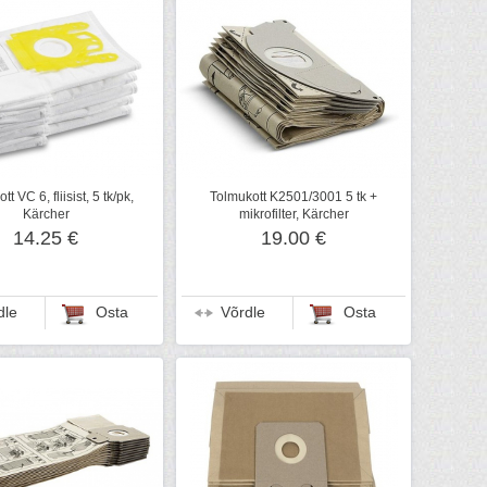
t VC 6, fliisist, 5 tk/pk,
Tolmukott K2501/3001 5 tk +
Kärcher
mikrofilter, Kärcher
14.25 €
19.00 €
dle
Osta
Võrdle
Osta