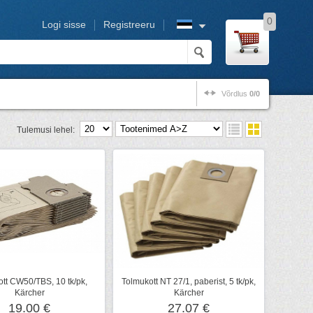
0
Logi sisse
Registreeru
Võrdlus
0/0
Tulemusi lehel:
tt CW50/TBS, 10 tk/pk,
Tolmukott NT 27/1, paberist, 5 tk/pk,
Kärcher
Kärcher
19.00 €
27.07 €