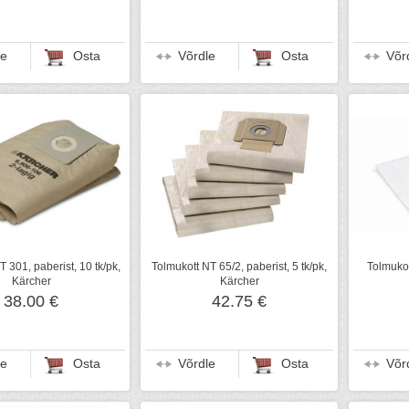
le
Osta
Võrdle
Osta
Võr
 301, paberist, 10 tk/pk,
Tolmukott NT 65/2, paberist, 5 tk/pk,
Tolmukot
Kärcher
Kärcher
38.00 €
42.75 €
le
Osta
Võrdle
Osta
Võr