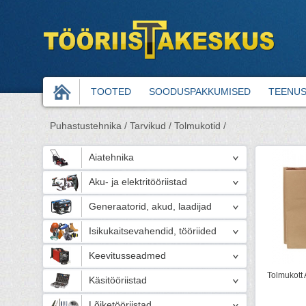
TOOTED
SOODUSPAKKUMISED
TEENU
Puhastustehnika /
Tarvikud /
Tolmukotid /
Aiatehnika
Aku- ja elektritööriistad
Generaatorid, akud, laadijad
Isikukaitsevahendid, tööriided
Keevitusseadmed
Tolmukott 
Käsitööriistad
Lõiketööriistad