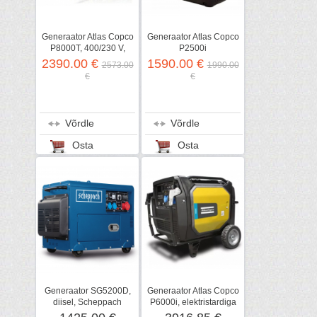
Generaator Atlas Copco
Generaator Atlas Copco
P8000T, 400/230 V,
P2500i
elektristardiga
2390.00 €
1590.00 €
2573.00
1990.00
€
€
Võrdle
Võrdle
Osta
Osta
Generaator SG5200D,
Generaator Atlas Copco
diisel, Scheppach
P6000i, elektristardiga