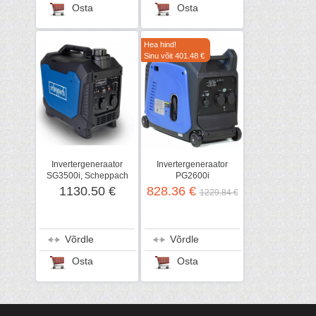
Osta
Osta
Hea hind!
Sinu võit 401.48 €
Invertergeneraator
Invertergeneraator
SG3500i, Scheppach
PG2600i
1130.50 €
828.36 €
1229.84 €
Võrdle
Võrdle
Osta
Osta