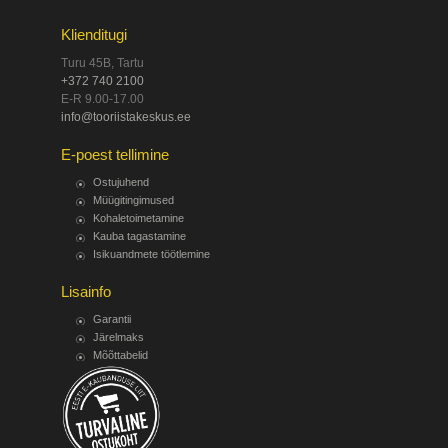
Klienditugi
Turu 45B, Tartu
+372 740 2100
E-R 9.00-17.00
info@tooriistakeskus.ee
E-poest tellimine
Ostujuhend
Müügitingimused
Kohaletoimetamine
Kauba tagastamine
Isikuandmete töötlemine
Lisainfo
Garantii
Järelmaks
Mõõttabelid