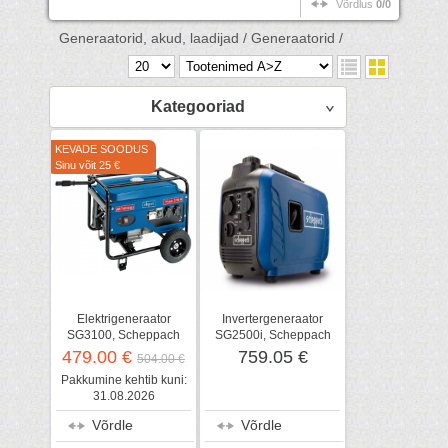
Võrdlus
0/0
Generaatorid, akud, laadijad /
Generaatorid /
Kategooriad
KEVADE SOODUS
Sinu võit 25 €
Elektrigeneraator
Invertergeneraator
SG3100, Scheppach
SG2500i, Scheppach
479.00 €
759.05 €
504.00 €
Pakkumine kehtib kuni:
31.08.2026
Võrdle
Võrdle