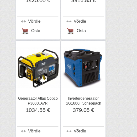
1425.00 €
3916.85 €
Võrdle
Võrdle
Osta
Osta
Generaator Atlas Copco
Invertergeneraator
P3000, AVR
SG1600i, Scheppach
1034.55 €
379.05 €
Võrdle
Võrdle