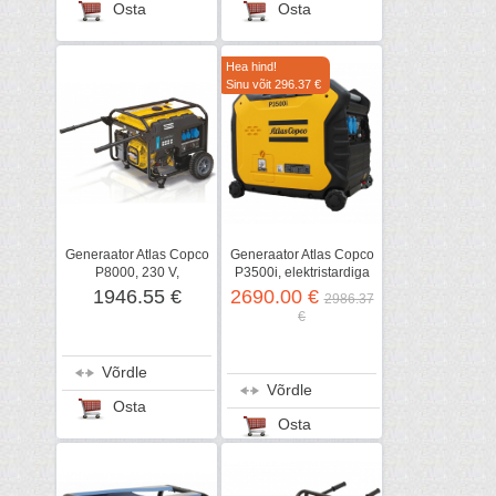
Osta
Osta
Hea hind!
Sinu võit 296.37 €
Generaator Atlas Copco
Generaator Atlas Copco
P8000, 230 V,
P3500i, elektristardiga
elektristardiga
1946.55 €
2690.00 €
2986.37
€
Võrdle
Võrdle
Osta
Osta