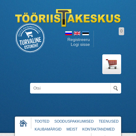
0
Registreeru
Logi sisse
TOOTED
SOODUSPAKKUMISED
TEENUSED
KAUBAMÄRGID
MEIST
KONTAKTANDMED