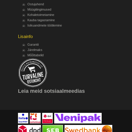
Ostujuhend
Müügitingimused
Kohaletoimetamine
Kauba tagastamine
Isikuandmete töötlemine
Lisainfo
Garantii
Järelmaks
Mõõttabelid
Leia meid sotsiaalmeedias