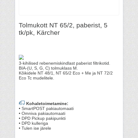
Tolmukott NT 65/2, paberist, 5
tk/pk, Kärcher
3-kihilised rebenemiskindlast paberist filtrikotid.
BIA-(U, S, G, C) tolmuklass M.
Kõikidele NT 48/1, NT 65/2 Eco + Me ja NT 72/2
Eco Tc mudelitele.
Kohaletoimetamine:
• SmartPOST pakiautomaati
• Omniva pakiautomaati
• DPD Pickup pakipunkti
• DPD kulleriga
• Tulen ise järele