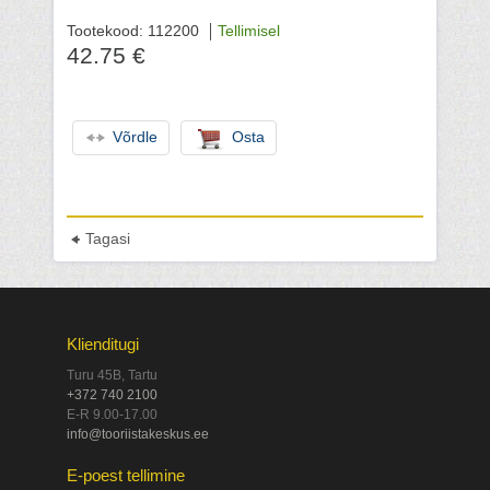
Tootekood: 112200
Tellimisel
42.75 €
Võrdle
Osta
Tagasi
Klienditugi
Turu 45B, Tartu
+372 740 2100
E-R 9.00-17.00
info@tooriistakeskus.ee
E-poest tellimine