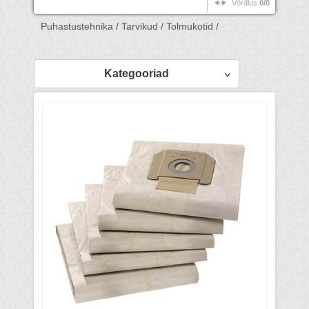
Võrdlus
0/0
Puhastustehnika /
Tarvikud /
Tolmukotid /
Kategooriad