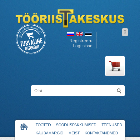
0
Registreeru
Logi sisse
TOOTED
SOODUSPAKKUMISED
TEENUSED
KAUBAMÄRGID
MEIST
KONTAKTANDMED