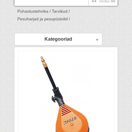
Võrdlus
0/0
Puhastustehnika /
Tarvikud /
Pesuharjad ja pesupüstolid /
Kategooriad