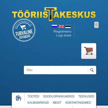
0
Registreeru
Logi sisse
TOOTED
SOODUSPAKKUMISED
TEENUSED
KAUBAMÄRGID
MEIST
KONTAKTANDMED