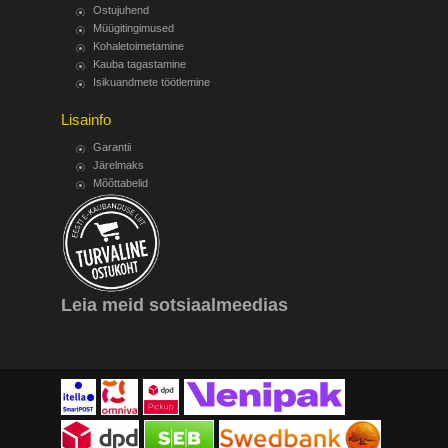
Ostujuhend
Müügitingimused
Kohaletoimetamine
Kauba tagastamine
Isikuandmete töötlemine
Lisainfo
Garantii
Järelmaks
Mõõttabelid
Leia meid sotsiaalmeedias