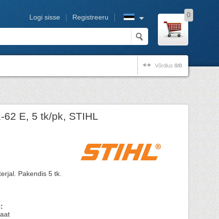
0
Logi sisse
Registreeru
Võrdlus
0/0
-62 E, 5 tk/pk, STIHL
rjal. Pakendis 5 tk.
:
aat