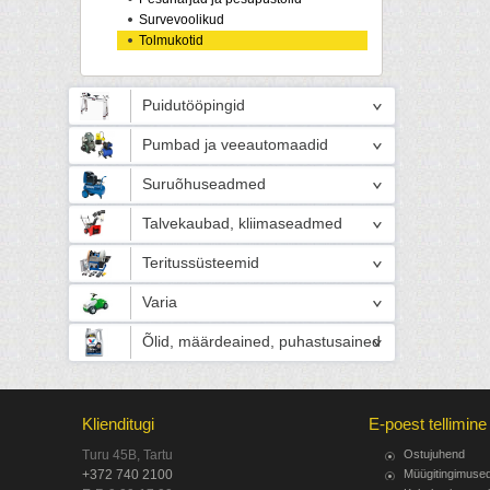
Survevoolikud
Tolmukotid
Puidutööpingid
Pumbad ja veeautomaadid
Suruõhuseadmed
Talvekaubad, kliimaseadmed
Teritussüsteemid
Varia
Õlid, määrdeained, puhastusained
Klienditugi
E-poest tellimine
Turu 45B, Tartu
Ostujuhend
+372 740 2100
Müügitingimuse