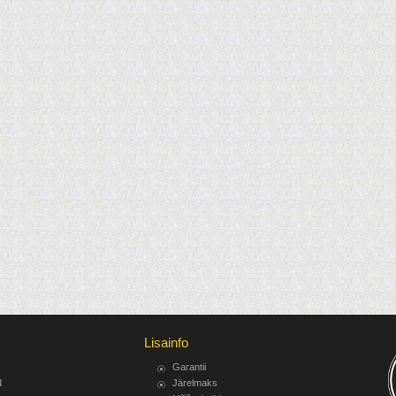
Lisainfo
Garantii
d
Järelmaks