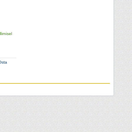
llimisel
Osta