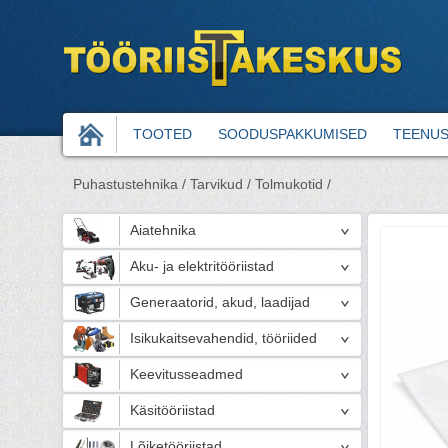
TOOTED
SOODUSPAKKUMISED
TEENU
Puhastustehnika /
Tarvikud /
Tolmukotid /
Aiatehnika
Aku- ja elektritööriistad
Generaatorid, akud, laadijad
Isikukaitsevahendid, tööriided
Keevitusseadmed
Käsitööriistad
Lõiketööriistad