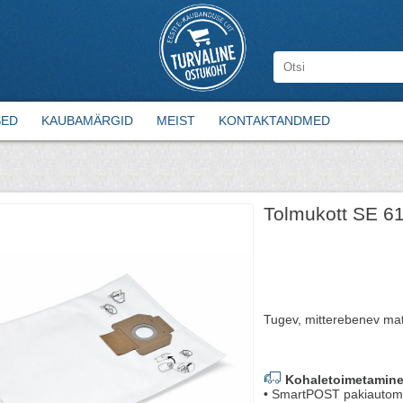
SED
KAUBAMÄRGID
MEIST
KONTAKTANDMED
Tolmukott SE 61
Tugev, mitterebenev mate
Kohaletoimetamine
• SmartPOST pakiautom