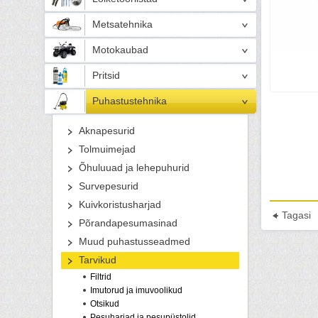
Metsatehnika
Motokaubad
Pritsid
Puhastustehnika
Aknapesurid
Tolmuimejad
Õhuluuad ja lehepuhurid
Survepesurid
Kuivkoristusharjad
Tagasi
Põrandapesumasinad
Muud puhastusseadmed
Tarvikud
Filtrid
Imutorud ja imuvoolikud
Otsikud
Pesuharjad ja pesupüstolid