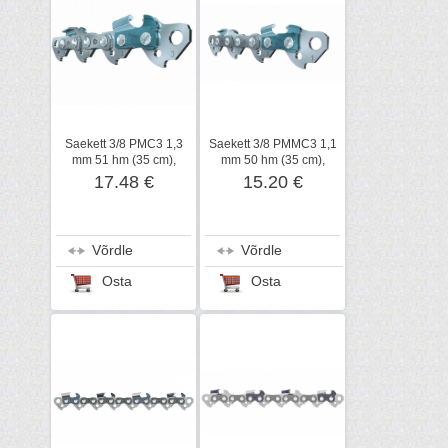
Saekett 3/8 PMC3 1,3
Saekett 3/8 PMMC3 1,1
mm 51 hm (35 cm),
mm 50 hm (35 cm),
STIHL
STIHL
17.48 €
15.20 €
Võrdle
Võrdle
Osta
Osta