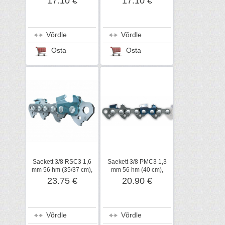
17.10 €
17.10 €
Võrdle
Võrdle
Osta
Osta
Saekett 3/8 RSC3 1,6
Saekett 3/8 PMC3 1,3
mm 56 hm (35/37 cm),
mm 56 hm (40 cm),
STIHL
STIHL
23.75 €
20.90 €
Võrdle
Võrdle