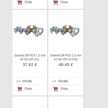
Osta
Osta
Saekett 3/8 PD3 1,3 mm
Saekett 3/8 PD3 1,3 mm
44 hm (30 cm),
52 hm (35 cm HQ)
kõvasulam, STIHL
kõvasulam, STIHL
37.62 €
48.45 €
Võrdle
Võrdle
Osta
Osta