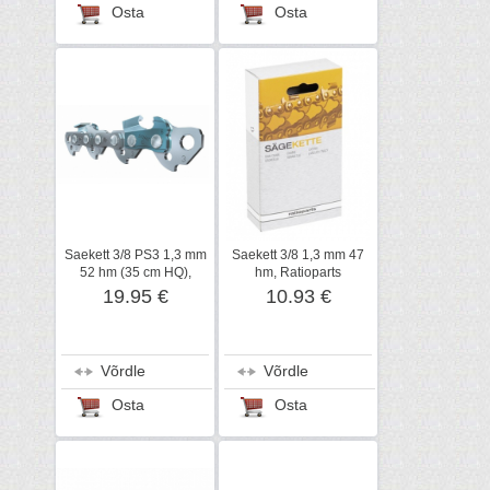
Osta
Osta
Saekett 3/8 PS3 1,3 mm
Saekett 3/8 1,3 mm 47
52 hm (35 cm HQ),
hm, Ratioparts
STIHL
19.95 €
10.93 €
Võrdle
Võrdle
Osta
Osta