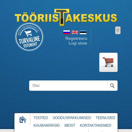
0
Registreeru
Logi sisse
TOOTED
SOODUSPAKKUMISED
TEENUSED
KAUBAMÄRGID
MEIST
KONTAKTANDMED