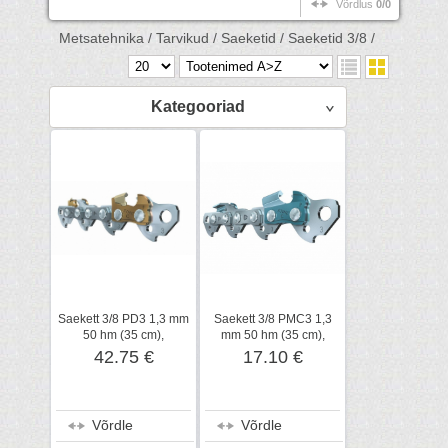
Võrdlus
0/0
Metsatehnika /
Tarvikud /
Saeketid /
Saeketid 3/8 /
Kategooriad
Saekett 3/8 PD3 1,3 mm
Saekett 3/8 PMC3 1,3
50 hm (35 cm),
mm 50 hm (35 cm),
kõvasulam, STIHL
STIHL
42.75 €
17.10 €
Võrdle
Võrdle