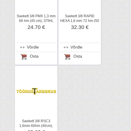
Saekett 3/8 PMX 1,3 mm
Saekett 3/8 RAPID
66 hm (45 cm), STIHL
HEXA 1,6 mm 72 hm (50
cm), STIHL
24.70 €
32.30 €
Võrdle
Võrdle
Osta
Osta
Saekett 3/8 RSC3
1,6mm 60hm (40cm),
STIHL