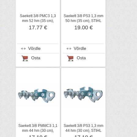
Saekett 3/8 PMC3 1,3
Saekett 3/8 PS3 1,3 mm
mm 52 hm (35 cm),
50 hm (35 cm), STIHL
STIHL
17.77 €
19.00 €
Võrdle
Võrdle
Osta
Osta
Saekett 3/8 PMMC3 1,1
Saekett 3/8 PS3 1,3 mm
mm 44 hm (30 cm),
44 hm (30 cm), STIHL
STIHL