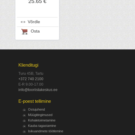
25.65 €
Võrdle
Osta
Klienditugi
Turu 45B, Tartu
+372 740 2100
E-R 9.00-17.00
info@tooriistakeskus.ee
E-poest tellimine
Ostujuhend
Müügitingimused
Kohaletoimetamine
Kauba tagastamine
Isikuandmete töötlemine