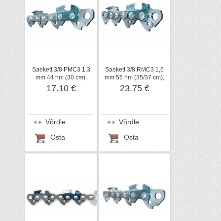
Saekett 3/8 PMC3 1,3
Saekett 3/8 RMC3 1,6
mm 44 hm (30 cm),
mm 56 hm (35/37 cm),
STIHL
STIHL
17.10 €
23.75 €
Võrdle
Võrdle
Osta
Osta