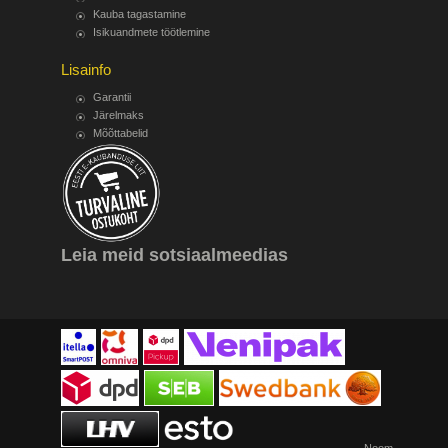
Kauba tagastamine
Isikuandmete töötlemine
Lisainfo
Garantii
Järelmaks
Mõõttabelid
Leia meid sotsiaalmeedias