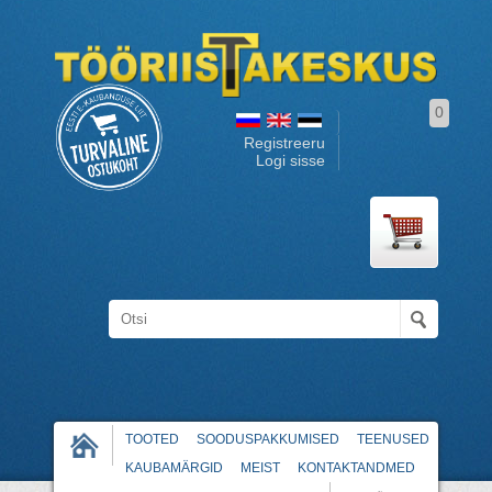
0
Registreeru
Logi sisse
TOOTED
SOODUSPAKKUMISED
TEENUSED
KAUBAMÄRGID
MEIST
KONTAKTANDMED