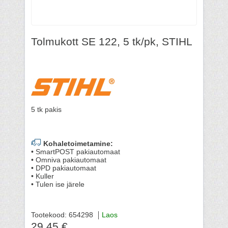
Tolmukott SE 122, 5 tk/pk, STIHL
5 tk pakis
Kohaletoimetamine:
• SmartPOST pakiautomaat
• Omniva pakiautomaat
• DPD pakiautomaat
• Kuller
• Tulen ise järele
Tootekood: 654298
Laos
29.45 €