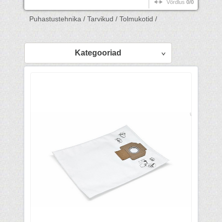
Võrdlus
0/0
Puhastustehnika /
Tarvikud /
Tolmukotid /
Kategooriad