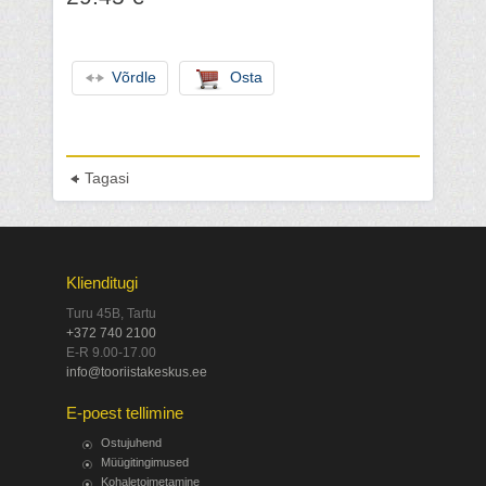
Võrdle
Osta
Tagasi
Klienditugi
Turu 45B, Tartu
+372 740 2100
E-R 9.00-17.00
info@tooriistakeskus.ee
E-poest tellimine
Ostujuhend
Müügitingimused
Kohaletoimetamine