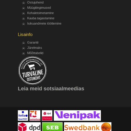
Ostujuhend
Müügitingimused
Kohaletoimetamine
Kauba tagastamine
Isikuandmete töötlemine
Lisainfo
Garantii
Järelmaks
Mõõttabelid
Leia meid sotsiaalmeedias