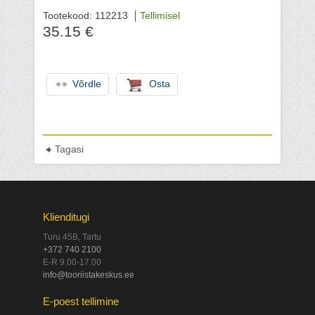
Tootekood: 112213
Tellimisel
35.15 €
Võrdle
Osta
Tagasi
Klienditugi
Turu 45B, Tartu
+372 740 2100
E-R 9.00-17.00
info@tooriistakeskus.ee
E-poest tellimine