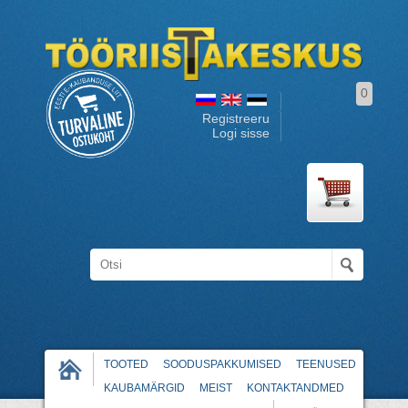
0
Registreeru
Logi sisse
TOOTED
SOODUSPAKKUMISED
TEENUSED
KAUBAMÄRGID
MEIST
KONTAKTANDMED