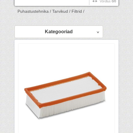
Võrdlus
0/0
Puhastustehnika /
Tarvikud /
Filtrid /
Kategooriad