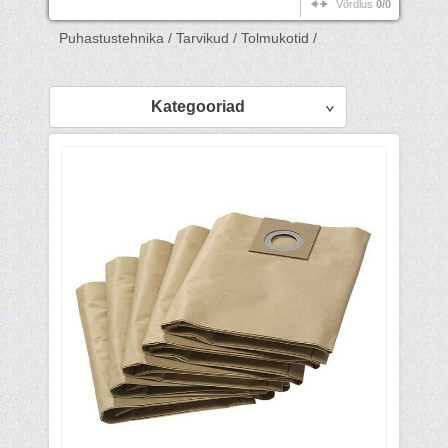
Võrdlus
0/0
Puhastustehnika /
Tarvikud /
Tolmukotid /
Kategooriad