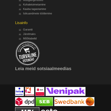
Müügitingimused
Kohaletoimetamine
Kauba tagastamine
Isikuandmete töötlemine
Lisainfo
Garantii
Järelmaks
Mõõttabelid
Leia meid sotsiaalmeedias