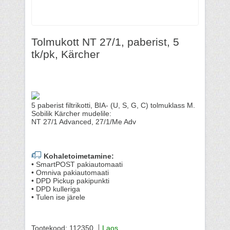
Tolmukott NT 27/1, paberist, 5
tk/pk, Kärcher
5 paberist filtrikotti, BIA- (U, S, G, C) tolmuklass M.
Sobilik Kärcher mudelile:
NT 27/1 Advanced, 27/1/Me Adv
Kohaletoimetamine:
• SmartPOST pakiautomaati
• Omniva pakiautomaati
• DPD Pickup pakipunkti
• DPD kulleriga
• Tulen ise järele
Tootekood: 112350
Laos