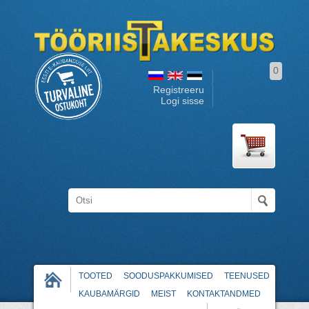
0
Registreeru
Logi sisse
TOOTED
SOODUSPAKKUMISED
TEENUSED
KAUBAMÄRGID
MEIST
KONTAKTANDMED