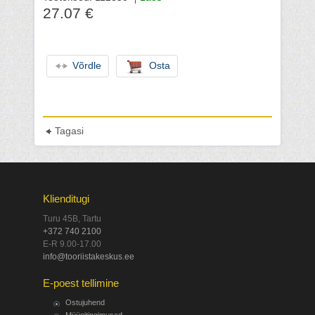
27.07 €
Võrdle
Osta
Tagasi
Klienditugi
Turu 45B, Tartu
+372 740 2100
E-R 9.00-17.00
info@tooriistakeskus.ee
E-poest tellimine
Ostujuhend