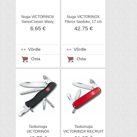
Nuga VICTORINOX
Nuga VICTORINOX
SwissClassic Wavy,
Fibrox Santoku, 17 cm
tomatinuga
6.65 €
42.75 €
Võrdle
Võrdle
Osta
Osta
Taskunuga
Taskunuga
VICTORINOX
VICTORINOX RECRUIT
TRAILMASTER