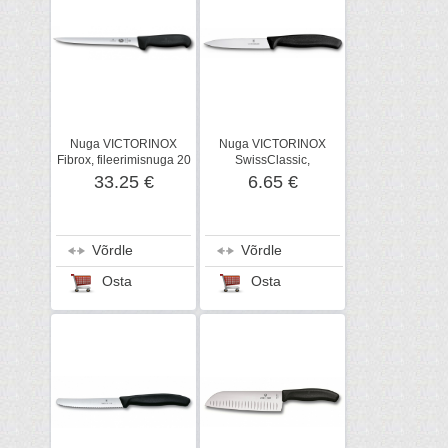
Nuga VICTORINOX
Nuga VICTORINOX
Fibrox, fileerimisnuga 20
SwissClassic,
cm
köögiviljanuga 10 cm
33.25 €
6.65 €
Võrdle
Võrdle
Osta
Osta