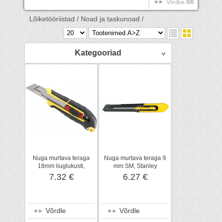
Võrdlus
0/0
Lõiketööriistad /
Noad ja taskunoad /
Kategooriad
Nuga murtava teraga
Nuga murtava teraga 9
18mm liuglukusti,
mm SM, Stanley
Stanley
7.32 €
6.27 €
Võrdle
Võrdle