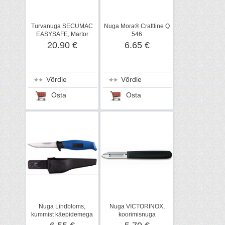
Turvanuga SECUMAC
Nuga Mora® Craftline Q
EASYSAFE, Martor
546
20.90 €
6.65 €
Võrdle
Võrdle
Osta
Osta
Nuga Lindbloms,
Nuga VICTORINOX,
kummist käepidemega
koorimisnuga
RST