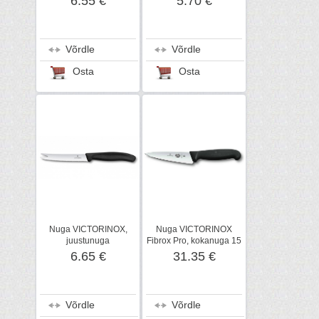
6.55 €
5.70 €
Võrdle
Võrdle
Osta
Osta
Nuga VICTORINOX,
Nuga VICTORINOX
juustunuga
Fibrox Pro, kokanuga 15
kahvelotsaga
cm
6.65 €
31.35 €
Võrdle
Võrdle