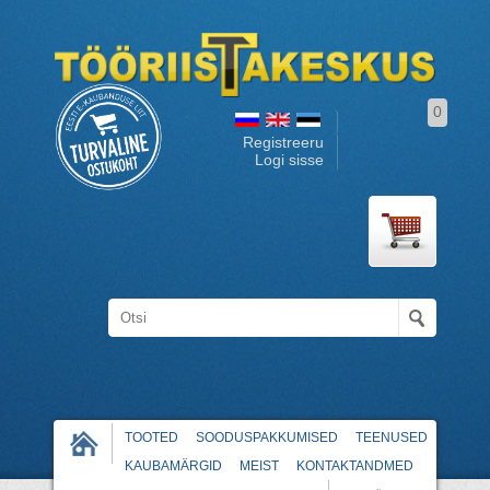
0
Registreeru
Logi sisse
TOOTED
SOODUSPAKKUMISED
TEENUSED
KAUBAMÄRGID
MEIST
KONTAKTANDMED