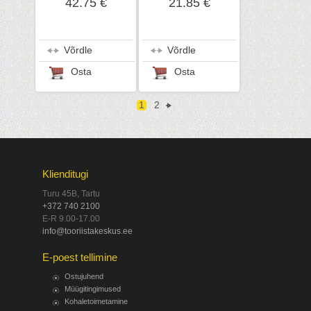
42.75 €
21.85 €
Võrdle
Võrdle
Osta
Osta
1
2
Klienditugi
Turu 45B, Tartu
+372 740 2100
E-R 9.00-17.00
info@tooriistakeskus.ee
E-poest tellimine
Ostujuhend
Müügitingimused
Kohaletoimetamine