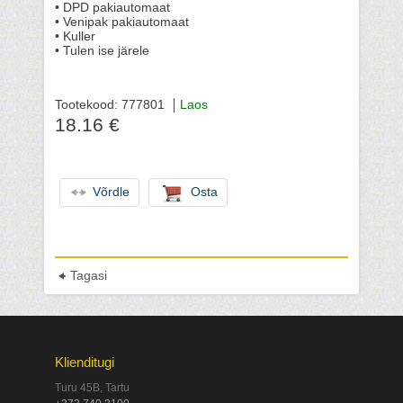
• DPD pakiautomaat
• Venipak pakiautomaat
• Kuller
• Tulen ise järele
Tootekood: 777801
Laos
18.16 €
Võrdle
Osta
Tagasi
Klienditugi
Turu 45B, Tartu