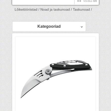
Võrdlus
0/0
Lõiketööriistad /
Noad ja taskunoad /
Taskunoad /
Kategooriad