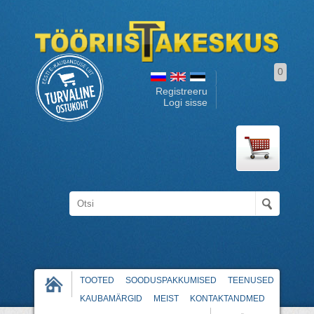
0
Registreeru
Logi sisse
TOOTED
SOODUSPAKKUMISED
TEENUSED
KAUBAMÄRGID
MEIST
KONTAKTANDMED