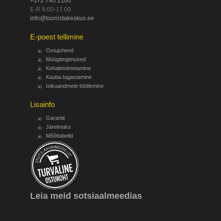
+372 740 2100
E-R 9.00-17.00
info@tooriistakeskus.ee
E-poest tellimine
Ostujuhend
Müügitingimused
Kohaletoimetamine
Kauba tagastamine
Isikuandmete töötlemine
Lisainfo
Garantii
Järelmaks
Mõõttabelid
Leia meid sotsiaalmeedias