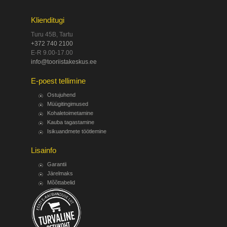
Klienditugi
Turu 45B, Tartu
+372 740 2100
E-R 9.00-17.00
info@tooriistakeskus.ee
E-poest tellimine
Ostujuhend
Müügitingimused
Kohaletoimetamine
Kauba tagastamine
Isikuandmete töötlemine
Lisainfo
Garantii
Järelmaks
Mõõttabelid