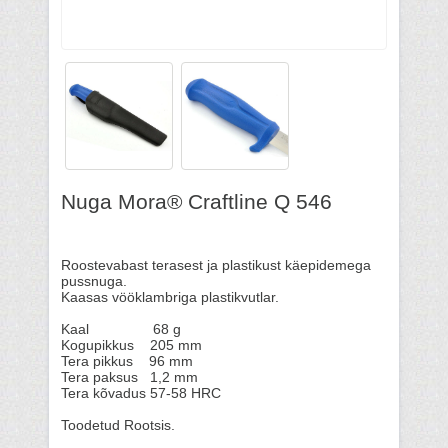
Nuga Mora® Craftline Q 546
Roostevabast terasest ja plastikust käepidemega
pussnuga.
Kaasas vööklambriga plastikvutlar.
Kaal 68 g
Kogupikkus 205 mm
Tera pikkus 96 mm
Tera paksus 1,2 mm
Tera kõvadus 57-58 HRC
Toodetud Rootsis.