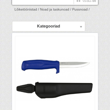
Võrdlus
0/0
Lõiketööriistad /
Noad ja taskunoad /
Pussnoad /
Kategooriad