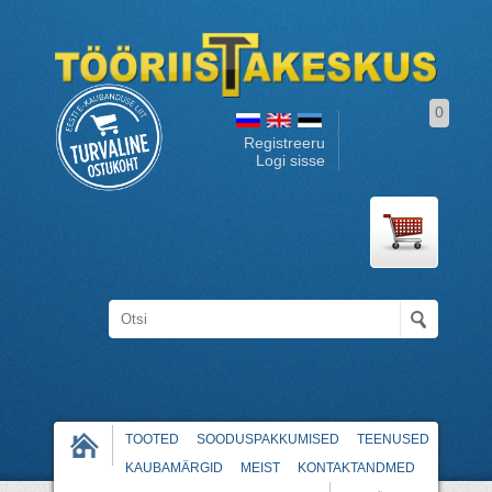
0
Registreeru
Logi sisse
TOOTED
SOODUSPAKKUMISED
TEENUSED
KAUBAMÄRGID
MEIST
KONTAKTANDMED