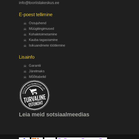
info@tooriistakeskus.ee
E-poest tellimine
Ostujuhend
Müügitingimused
Kohaletoimetamine
Kauba tagastamine
Isikuandmete töötlemine
Lisainfo
Garantii
Järelmaks
Mõõttabelid
Leia meid sotsiaalmeedias