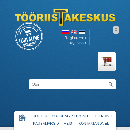
0
Registreeru
Logi sisse
TOOTED
SOODUSPAKKUMISED
TEENUSED
KAUBAMÄRGID
MEIST
KONTAKTANDMED