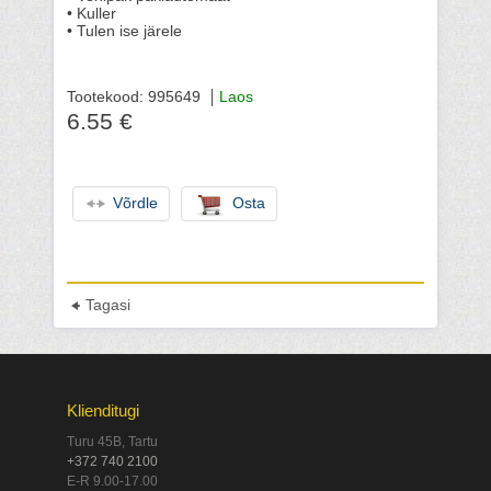
• Kuller
• Tulen ise järele
Tootekood: 995649
Laos
6.55 €
Võrdle
Osta
Tagasi
Klienditugi
Turu 45B, Tartu
+372 740 2100
E-R 9.00-17.00