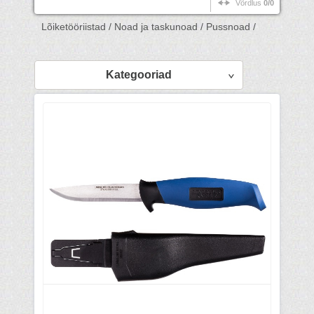
Võrdlus
0/0
Lõiketööriistad /
Noad ja taskunoad /
Pussnoad /
Kategooriad