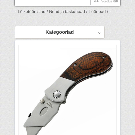
Võrdlus
0/0
Lõiketööriistad /
Noad ja taskunoad /
Töönoad /
Kategooriad