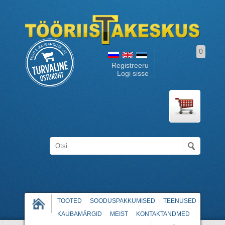
0
Registreeru
Logi sisse
TOOTED
SOODUSPAKKUMISED
TEENUSED
KAUBAMÄRGID
MEIST
KONTAKTANDMED