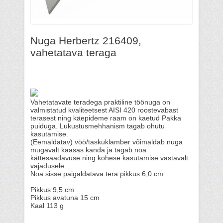
Nuga Herbertz 216409,
vahetatava teraga
Vahetatavate teradega praktiline töönuga on
valmistatud kvaliteetsest AISI 420 roostevabast
terasest ning käepideme raam on kaetud Pakka
puiduga. Lukustusmehhanism tagab ohutu
kasutamise.
(Eemaldatav) vöö/taskuklamber võimaldab nuga
mugavalt kaasas kanda ja tagab noa
kättesaadavuse ning kohese kasutamise vastavalt
vajadusele.
Noa sisse paigaldatava tera pikkus 6,0 cm
Pikkus 9,5 cm
Pikkus avatuna 15 cm
Kaal 113 g