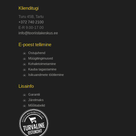
Klienditugi
Turu 45B, Tartu
+372 740 2100
E-R 9.00-17.00
info@tooriistakeskus.ee
E-poest tellimine
Ostujuhend
Müügitingimused
Kohaletoimetamine
Kauba tagastamine
Isikuandmete töötlemine
Lisainfo
Garantii
Järelmaks
Mõõttabelid