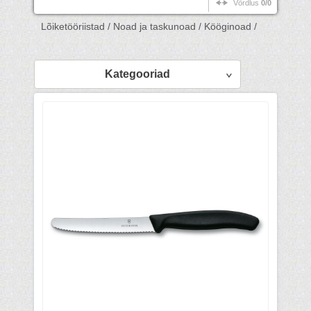
Võrdlus
0/0
Lõiketööriistad /
Noad ja taskunoad /
Kööginoad /
Kategooriad