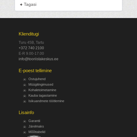
Tagasi
Klienditugi
Turu 45B, Tartu
+372 740 2100
E-R 9.00-17.00
info@tooriistakeskus.ee
E-poest tellimine
Ostujuhend
Müügitingimused
Kohaletoimetamine
Kauba tagastamine
Isikuandmete töötlemine
Lisainfo
Garantii
Järelmaks
Mõõttabelid