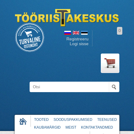
0
Registreeru
Logi sisse
TOOTED
SOODUSPAKKUMISED
TEENUSED
KAUBAMÄRGID
MEIST
KONTAKTANDMED