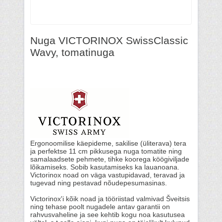
Nuga VICTORINOX SwissClassic
Wavy, tomatinuga
Ergonoomilise käepideme, sakilise (üliterava) tera
ja perfektse 11 cm pikkusega nuga tomatite ning
samalaadsete pehmete, tihke koorega köögiviljade
lõikamiseks. Sobib kasutamiseks ka lauanoana.
Victorinox noad on väga vastupidavad, teravad ja
tugevad ning pestavad nõudepesumasinas.
Victorinox'i kõik noad ja tööriistad valmivad Šveitsis
ning tehase poolt nugadele antav garantii on
rahvusvaheline ja see kehtib kogu noa kasutusea