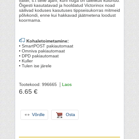
vältel, s.t selle ajani, kuni nuga on täielikult kulunud.
Õigesti kasutatavad ja hooldatud Victorinox noad
säilivad koduses kasutuses tippseisukorras mitmeid
põlvkondi, enne kui hakkavad jäätmetena loodust
koormama.
Kohaletoimetamine:
• SmartPOST pakiautomaat
• Omniva pakiautomaat
• DPD pakiautomaat
• Kuller
• Tulen ise järele
Tootekood: 996665
Laos
6.65 €
Võrdle
Osta