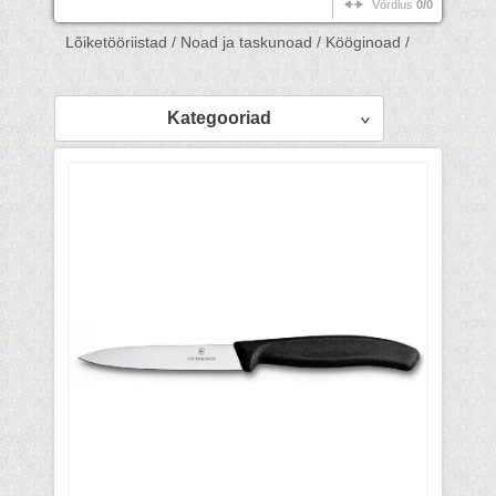
Võrdlus
0/0
Lõiketööriistad /
Noad ja taskunoad /
Kööginoad /
Kategooriad