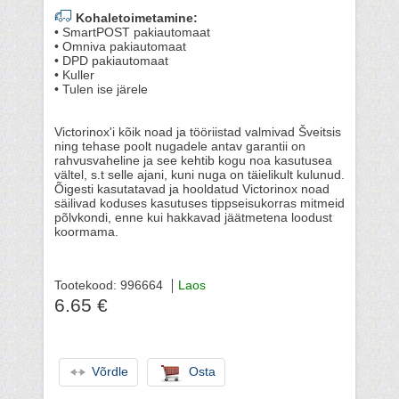
Kohaletoimetamine:
• SmartPOST pakiautomaat
• Omniva pakiautomaat
• DPD pakiautomaat
• Kuller
• Tulen ise järele
Victorinox'i kõik noad ja tööriistad valmivad Šveitsis
ning tehase poolt nugadele antav garantii on
rahvusvaheline ja see kehtib kogu noa kasutusea
vältel, s.t selle ajani, kuni nuga on täielikult kulunud.
Õigesti kasutatavad ja hooldatud Victorinox noad
säilivad koduses kasutuses tippseisukorras mitmeid
põlvkondi, enne kui hakkavad jäätmetena loodust
koormama.
Tootekood: 996664
Laos
6.65 €
Võrdle
Osta