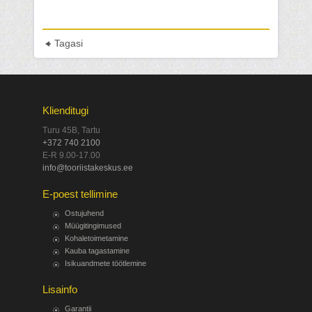
Tagasi
Klienditugi
Turu 45B, Tartu
+372 740 2100
E-R 9.00-17.00
info@tooriistakeskus.ee
E-poest tellimine
Ostujuhend
Müügitingimused
Kohaletoimetamine
Kauba tagastamine
Isikuandmete töötlemine
Lisainfo
Garantii