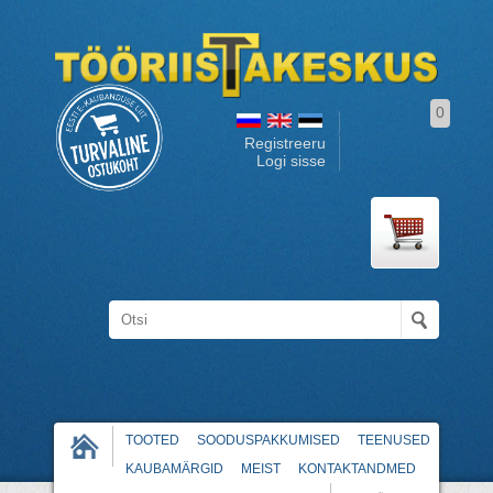
0
Registreeru
Logi sisse
TOOTED
SOODUSPAKKUMISED
TEENUSED
KAUBAMÄRGID
MEIST
KONTAKTANDMED