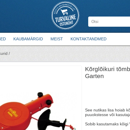
SED
KAUBAMÄRGID
MEIST
KONTAKTANDMED
urid /
Kõrglõikuri tõm
Garten
See nutikas lisa hoiab kõ
puuokstesse või kasutaj
Sobib kasutamaks kõigi