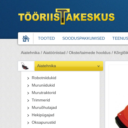
TOOTED
SOODUSPAKKUMISED
TEENU
Aiatehnika /
Aiatööriistad /
Okste/taimede hooldus /
Kõrglõik
Aiatehnika
Robotniidukid
Muruniidukid
Murutraktorid
Trimmerid
Muruõhutajad
Hekipügajad
Oksapurustid