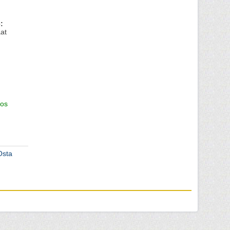
:
at
os
Osta