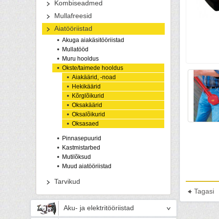
Kombiseadmed
Mullafreesid
Aiatööriistad
Akuga aiakäsitööriistad
Mullatööd
Muru hooldus
Okste/taimede hooldus
Aiakäärid, -noad
Hekikäärid
Kõrglõikurid
Oksakäärid
Oksalõikurid
Oksasaed
Pinnasepuurid
Kastmistarbed
Mutilõksud
Muud aiatööriistad
Tarvikud
Tagasi
Aku- ja elektritööriistad