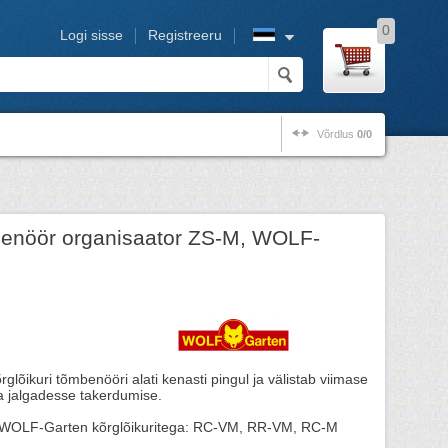
0
Logi sisse
Registreeru
Võrdlus
0/0
benöör organisaator ZS-M, WOLF-
rglõikuri tõmbenööri alati kenasti pingul ja välistab viimase
a jalgadesse takerdumise.
 WOLF-Garten kõrglõikuritega: RC-VM, RR-VM, RC-M