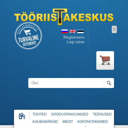
0
Registreeru
Logi sisse
TOOTED
SOODUSPAKKUMISED
TEENUSED
KAUBAMÄRGID
MEIST
KONTAKTANDMED