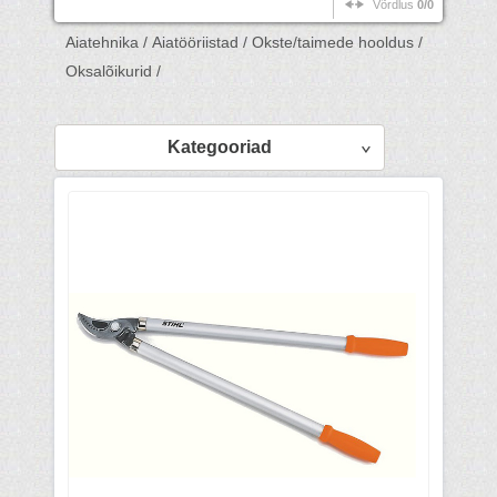
Võrdlus
0/0
Aiatehnika /
Aiatööriistad /
Okste/taimede hooldus /
Oksalõikurid /
Kategooriad