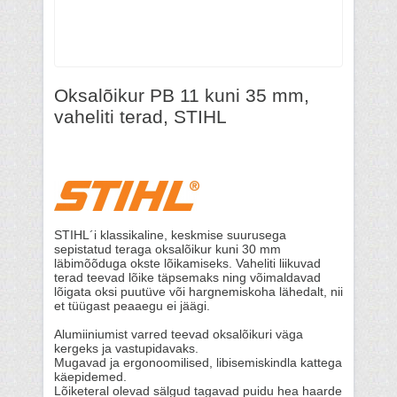
Oksalõikur PB 11 kuni 35 mm,
vaheliti terad, STIHL
STIHL´i klassikaline, keskmise suurusega
sepistatud teraga oksalõikur kuni 30 mm
läbimõõduga okste lõikamiseks. Vaheliti liikuvad
terad teevad lõike täpsemaks ning võimaldavad
lõigata oksi puutüve või hargnemiskoha lähedalt, nii
et tüügast peaaegu ei jäägi.
Alumiiniumist varred teevad oksalõikuri väga
kergeks ja vastupidavaks.
Mugavad ja ergonoomilised, libisemiskindla kattega
käepidemed.
Lõiketeral olevad sälgud tagavad puidu hea haarde