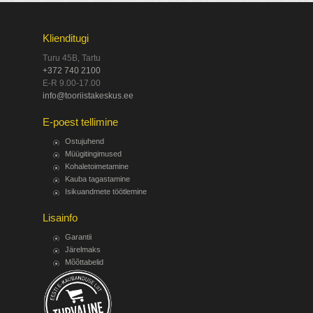
Klienditugi
Turu 45B, Tartu
+372 740 2100
E-R 9.00-17.00
info@tooriistakeskus.ee
E-poest tellimine
Ostujuhend
Müügitingimused
Kohaletoimetamine
Kauba tagastamine
Isikuandmete töötlemine
Lisainfo
Garantii
Järelmaks
Mõõttabelid