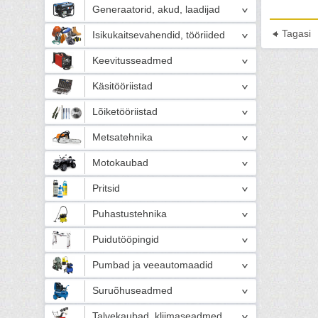
Generaatorid, akud, laadijad
Tagasi
Isikukaitsevahendid, tööriided
Keevitusseadmed
Käsitööriistad
Lõiketööriistad
Metsatehnika
Motokaubad
Pritsid
Puhastustehnika
Puidutööpingid
Pumbad ja veeautomaadid
Suruõhuseadmed
Talvekaubad, kliimaseadmed