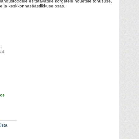
sandustöödele esitatavatele kõrgetele nõuetele tõhususe,
e ja keskkonnasäästlikkuse osas.
:
at
os
Osta