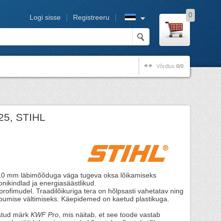
0
Logi sisse
Registreeru
Võrdlus
0/0
25, STIHL
 10 mm läbimõõduga väga tugeva oksa lõikamiseks
onikindlad ja energiasäästlikud.
profimudel. Traadilõikuriga tera on hõlpsasti vahetatav ning
epumise vältimiseks. Käepidemed on kaetud plastikuga.
atud märk
KWF Pro
, mis näitab, et see toode vastab