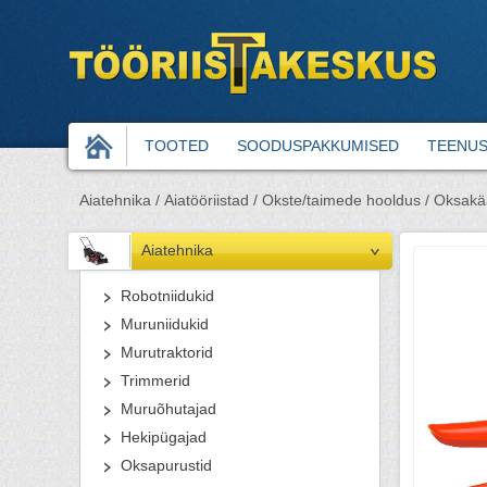
TOOTED
SOODUSPAKKUMISED
TEENU
Aiatehnika /
Aiatööriistad /
Okste/taimede hooldus /
Oksakää
Aiatehnika
Robotniidukid
Muruniidukid
Murutraktorid
Trimmerid
Muruõhutajad
Hekipügajad
Oksapurustid