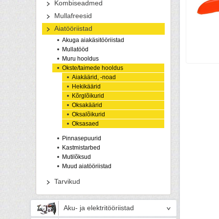
Kombiseadmed
Mullafreesid
Aiatööriistad
Akuga aiakäsitööriistad
Mullatööd
Muru hooldus
Okste/taimede hooldus
Aiakäärid, -noad
Hekikäärid
Kõrglõikurid
Oksakäärid
Oksalõikurid
Oksasaed
Pinnasepuurid
Kastmistarbed
Mutilõksud
Muud aiatööriistad
Tarvikud
Aku- ja elektritööriistad