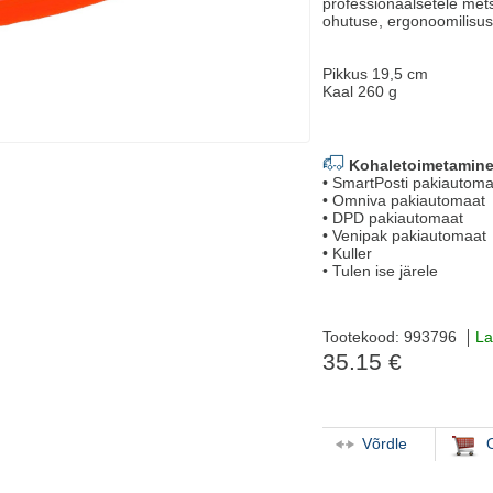
professionaalsetele met
ohutuse, ergonoomilisus
Pikkus 19,5 cm
Kaal 260 g
Kohaletoimetamine
• SmartPosti pakiautoma
• Omniva pakiautomaat
• DPD pakiautomaat
• Venipak pakiautomaat
• Kuller
• Tulen ise järele
Tootekood: 993796
La
35.15 €
Võrdle