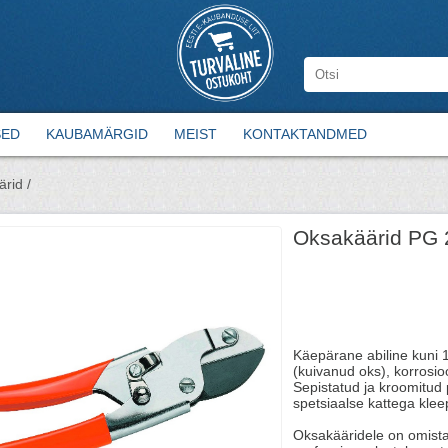
SED
KAUBAMÄRGID
MEIST
KONTAKTANDMED
rid /
Oksakäärid PG 
Käepärane abiline kuni
(kuivanud oks), korrosio
Sepistatud ja kroomitud 
spetsiaalse kattega kle
Oksakääridele on omist