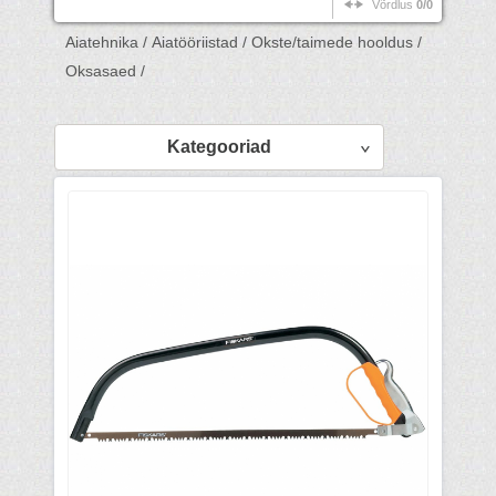
Võrdlus
0/0
Aiatehnika /
Aiatööriistad /
Okste/taimede hooldus /
Oksasaed /
Kategooriad