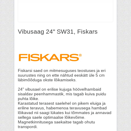
Vibusaag 24" SW31, Fiskars
Fiskarsi saed on mitmesuguses teostuses ja eri
suurustes ning on ette nähtud eeskätt üle 5 cm
läbimõõduga okste lõikamiseks.
24" vibusael on erilise kujuga höövelhambaid
sisaldav peenhammastik, mis tagab kuiva puidu
puhta lõike.
Karastatud terasest saelehel on pikem eluiga ja
eriline teravus, habemenoa teravusega hambad
lõikavad nii saagi lükates kui tõmmates ja annavad
sellega saele optimaalse lõikevõime.
Magnetkinnitusega saekaitse tagab ohutu
transpordi.