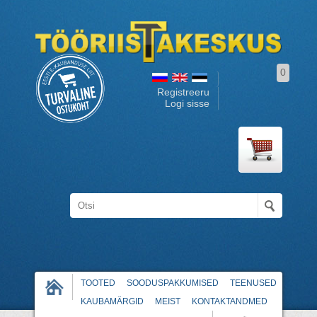
0
Registreeru
Logi sisse
TOOTED
SOODUSPAKKUMISED
TEENUSED
KAUBAMÄRGID
MEIST
KONTAKTANDMED