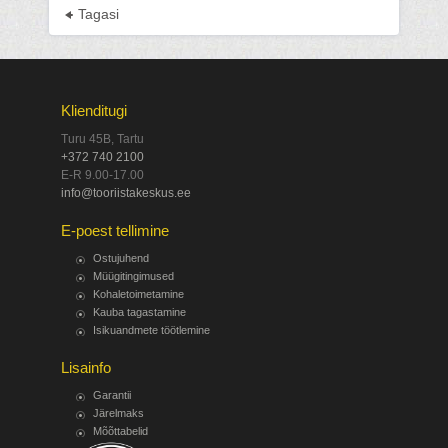
Tagasi
Klienditugi
Turu 45B, Tartu
+372 740 2100
E-R 9.00-17.00
info@tooriistakeskus.ee
E-poest tellimine
Ostujuhend
Müügitingimused
Kohaletoimetamine
Kauba tagastamine
Isikuandmete töötlemine
Lisainfo
Garantii
Järelmaks
Mõõttabelid