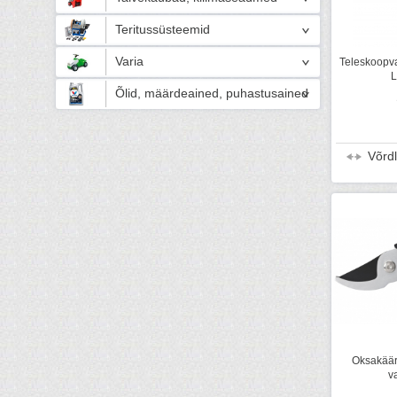
Teritussüsteemid
Varia
Teleskoopv
L
Õlid, määrdeained, puhastusained
Võrd
Oksakääri
va