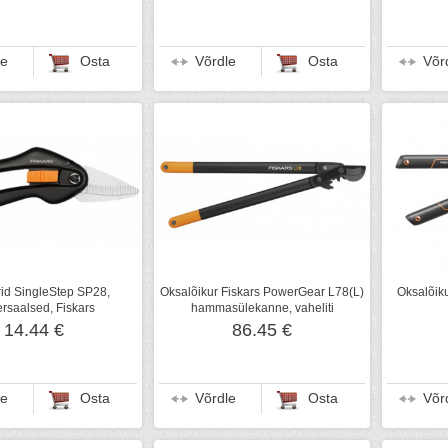
le
Osta
Võrdle
Osta
Võr
id SingleStep SP28,
Oksalõikur Fiskars PowerGear L78(L)
Oksalõiku
ersaalsed, Fiskars
hammasülekanne, vaheliti
14.44 €
86.45 €
le
Osta
Võrdle
Osta
Võr