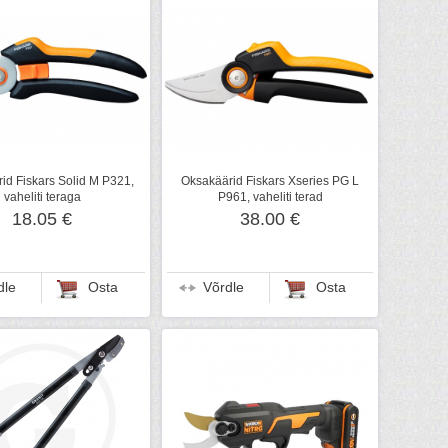
id Fiskars Solid M P321,
Oksakäärid Fiskars Xseries PG L
vaheliti teraga
P961, vaheliti terad
18.05 €
38.00 €
dle
Osta
Võrdle
Osta