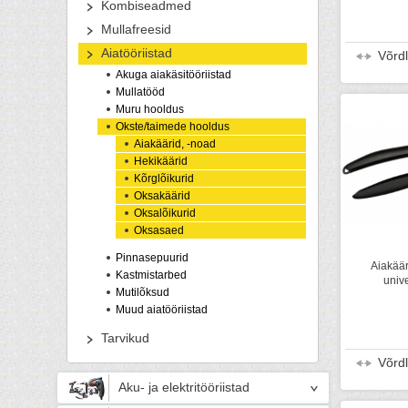
Kombiseadmed
Mullafreesid
Aiatööriistad
Võrd
Akuga aiakäsitööriistad
Mullatööd
Muru hooldus
Okste/taimede hooldus
Aiakäärid, -noad
Hekikäärid
Kõrglõikurid
Oksakäärid
Oksalõikurid
Oksasaed
Pinnasepuurid
Aiakäär
Kastmistarbed
univ
Mutilõksud
Muud aiatööriistad
Tarvikud
Võrd
Aku- ja elektritööriistad