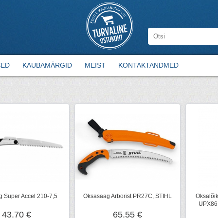
SED
KAUBAMÄRGID
MEIST
KONTAKTANDMED
 Super Accel 210-7,5
Oksasaag Arborist PR27C, STIHL
Oksalõi
UPX86,
43.70 €
65.55 €