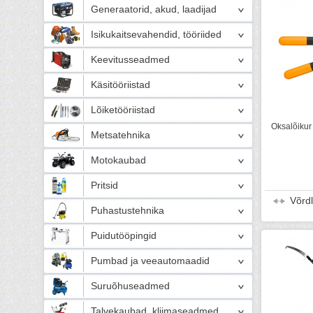
Generaatorid, akud, laadijad
Isikukaitsevahendid, tööriided
Keevitusseadmed
Käsitööriistad
Lõiketööriistad
Oksalõikur
Metsatehnika
Motokaubad
Pritsid
Võrd
Puhastustehnika
Puidutööpingid
Pumbad ja veeautomaadid
Suruõhuseadmed
Talvekaubad, kliimaseadmed