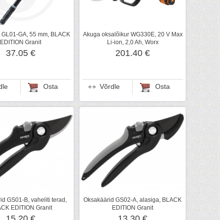
r GL01-GA, 55 mm, BLACK
Akuga oksalõikur WG330E, 20 V Max
EDITION Granit
Li-ion, 2,0 Ah, Worx
37.05 €
201.40 €
dle
Osta
Võrdle
Osta
d GS01-B, vaheliti terad,
Oksakäärid GS02-A, alasiga, BLACK
CK EDITION Granit
EDITION Granit
15.20 €
13.30 €