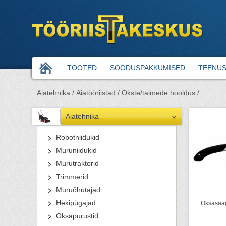
TOOTED
SOODUSPAKKUMISED
TEENU
Aiatehnika /
Aiatööriistad /
Okste/taimede hooldus /
Aiatehnika
Robotniidukid
Muruniidukid
Murutraktorid
Trimmerid
Muruõhutajad
Hekipügajad
Oksasaag
Oksapurustid