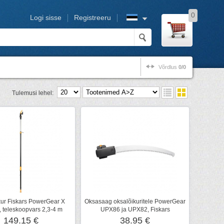
0
Logi sisse
Registreeru
Võrdlus
0/0
Tulemusi lehel:
kur Fiskars PowerGear X
Oksasaag oksalõikuritele PowerGear
 teleskoopvars 2,3-4 m
UPX86 ja UPX82, Fiskars
149.15 €
38.95 €