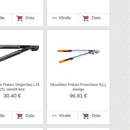
dle
Osta
Võrdle
Osta
r Fiskars SingleStep L28
Oksalõikur Fiskars PowerGear X(L),
(S), vaheliti tera
alasiga
30.40 €
96.81 €
dle
Osta
Võrdle
Osta