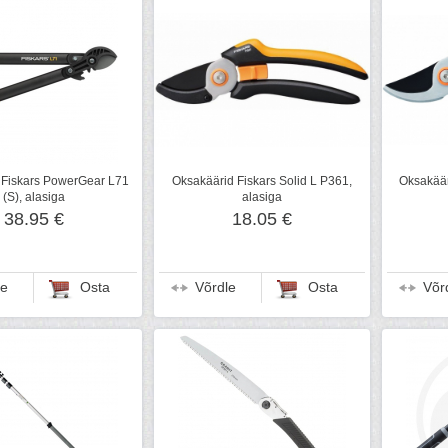
 Fiskars PowerGear L71
Oksakäärid Fiskars Solid L P361,
Oksakäär
(S), alasiga
alasiga
38.95 €
18.05 €
le
Osta
Võrdle
Osta
Võr