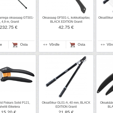
arrega oksasaag GTS01-
Oksasaag GFS01-L, kokkuklapitav,
Oksalõiku
, 4,9 m, Granit
BLACK EDITION Granit
232.75 €
42.75 €
le
Osta
Võrdle
Osta
Võr
d Fiskars Solid P121,
Oksalõikur GL01-A, 40 mm, BLACK
Oksakääri
heliti lõiketera
EDITION Granit
BLA
15.20 €
21.85 €