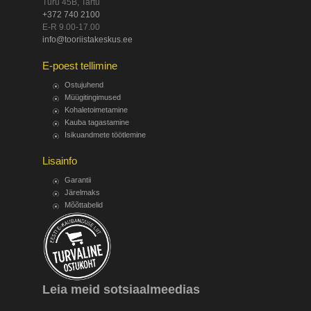
Turu 45B, Tartu
+372 740 2100
E-R 9.00-17.00
info@tooriistakeskus.ee
E-poest tellimine
Ostujuhend
Müügitingimused
Kohaletoimetamine
Kauba tagastamine
Isikuandmete töötlemine
Lisainfo
Garantii
Järelmaks
Mõõttabelid
Leia meid sotsiaalmeedias