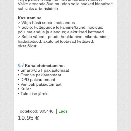
Väike etteandejõud muudab selle saeketi ideaalselt
sobivaks arboristidele.
Kasutamine
> Väga hästi sobib: metsandus.
> Sobib: küttepuude lõikamine/krundi hooldus;
põllumajandus ja aiandus; elektrilised kettsaed.
> Sobib vähem: puude hooldamine; nikerdamine;
hädaabitööd; akutoitel töötavad kettsaed;
oksalõikur.
Kohaletoimetamine:
• SmartPOST pakiautomaat
• Omniva pakiautomaat
• DPD pakiautomaat
• Venipak pakiautomaat
• Kuller
• Tulen ise järele
Tootekood: 995446
Laos
19.95 €