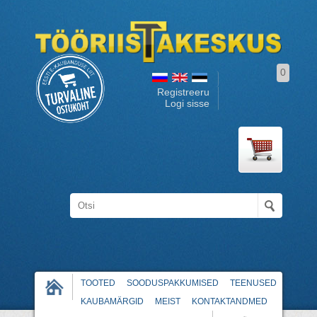
0
Registreeru
Logi sisse
TOOTED
SOODUSPAKKUMISED
TEENUSED
KAUBAMÄRGID
MEIST
KONTAKTANDMED