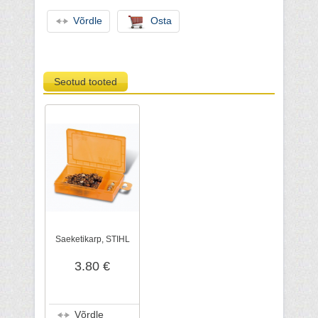
Võrdle
Osta
Seotud tooted
Saeketikarp, STIHL
3.80 €
Võrdle