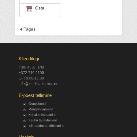
Osta
Tagasi
Klienditugi
Turu 45B, Tartu
+372 740 2100
E-R 9.00-17.00
info@tooriistakeskus.ee
E-poest tellimine
Ostujuhend
Müügitingimused
Kohaletoimetamine
Kauba tagastamine
Isikuandmete töötlemine