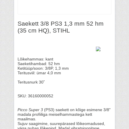
Saekett 3/8 PS3 1,3 mm 52 hm
(35 cm HQ), STIHL
Lõikehammas: kant
Saeketihambad: 52 hm
Ketitüüp/soon: 3/8P, 1,3 mm
Teritusviil: ümar 4,0 mm
Teritusnurk 30˚
SKU: 36160000052
Picco Super
3
(PS3) saekett on kõige esimene 3/8"
madala profiiliga meiselhammastega kett
maailmas.
Sujuv saagimine, suurepärased lõikeomadused,
väga puhas lõikepind. Madal vibratsioonitase.