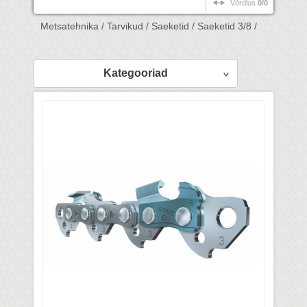
Võrdlus
0/0
Metsatehnika /
Tarvikud /
Saeketid /
Saeketid 3/8 /
Kategooriad