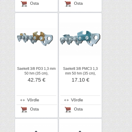
Osta
Osta
Saekett 3/8 PD3 1,3 mm
Saekett 3/8 PMC3 1,3
50 hm (35 cm),
mm 50 hm (35 cm),
kõvasulam, STIHL
STIHL
42.75 €
17.10 €
Võrdle
Võrdle
Osta
Osta