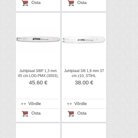
Osta
Osta
Juhtplaat 3/8P 1,3 mm
Juhtplaat 3/8 1,6 mm 37
45 cm LOG PMX (3003),
cm z10, STIHL
STIHL
45.60 €
38.00 €
Võrdle
Võrdle
Osta
Osta