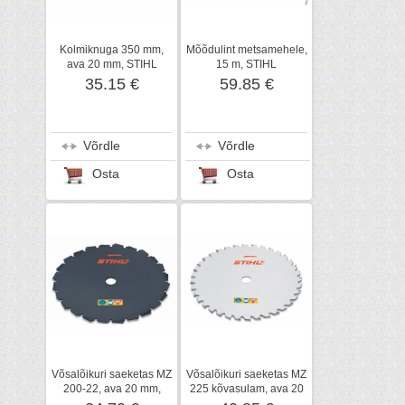
Kolmiknuga 350 mm,
Mõõdulint metsamehele,
ava 20 mm, STIHL
15 m, STIHL
35.15 €
59.85 €
Võrdle
Võrdle
Osta
Osta
Võsalõikuri saeketas MZ
Võsalõikuri saeketas MZ
200-22, ava 20 mm,
225 kõvasulam, ava 20
STIHL
mm, STIHL