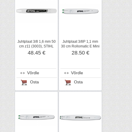
Juhtplaat 3/8 1,6 mm 50
Juhtplaat 3/8P 1,1 mm
cm z11 (3003), STIHL
30 cm Rollomatic E Mini
z7, STIHL
48.45 €
28.50 €
Võrdle
Võrdle
Osta
Osta