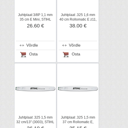
Juhtplaat 3/8P 1,1 mm
Juhtplaat .325 1,6 mm
35 cm E Mini, STIHL
40 cm Rollomatic E z11,
STIHL
26.60 €
38.00 €
Võrdle
Võrdle
Osta
Osta
Juhtplaat .325 1,5 mm
Juhtplaat .325 1,5 mm
32 cm/13" (3003), STIHL
37 cm Rollomatic E,
STIHL