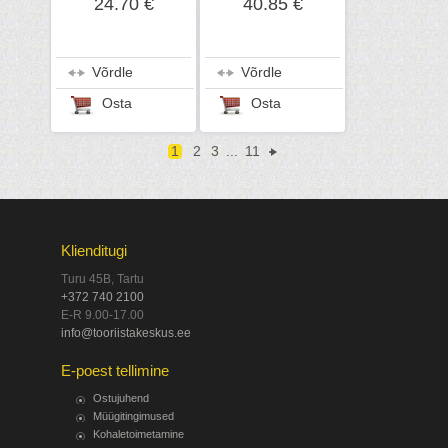
24.70 €
40.85 €
Võrdle
Võrdle
Osta
Osta
1
2
3
...
11
Klienditugi
Turu 45B, Tartu
+372 740 2100
E-R 9.00-17.00
info@tooriistakeskus.ee
E-poest tellimine
Ostujuhend
Müügitingimused
Kohaletoimetamine