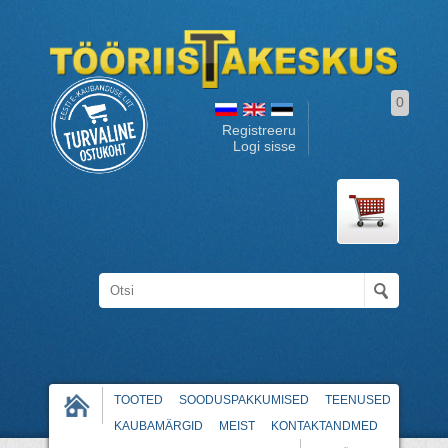
0
Registreeru
Logi sisse
TOOTED
SOODUSPAKKUMISED
TEENUSED
KAUBAMÄRGID
MEIST
KONTAKTANDMED