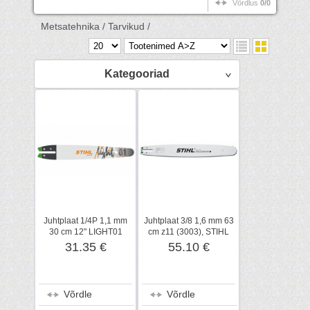
Võrdlus
0/0
Metsatehnika /
Tarvikud /
Kategooriad
Juhtplaat 1/4P 1,1 mm
Juhtplaat 3/8 1,6 mm 63
30 cm 12" LIGHT01
cm z11 (3003), STIHL
(3005), STIHL
31.35 €
55.10 €
Võrdle
Võrdle