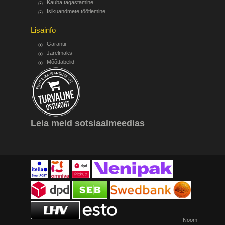
Kauba tagastamine
Isikuandmete töötlemine
Lisainfo
Garantii
Järelmaks
Mõõttabelid
Leia meid sotsiaalmeedias
Noom