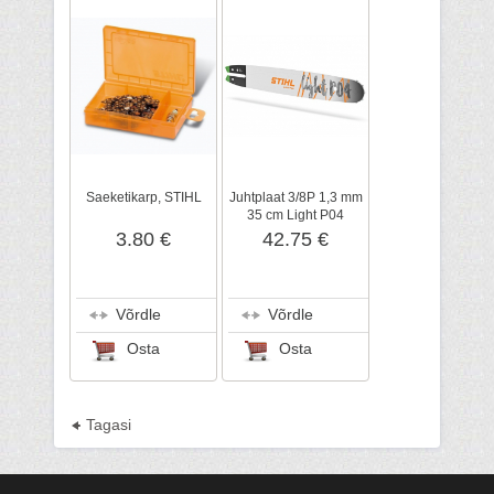
Saeketikarp, STIHL
Juhtplaat 3/8P 1,3 mm
35 cm Light P04
(3005), STIHL
3.80 €
42.75 €
Võrdle
Võrdle
Osta
Osta
Tagasi