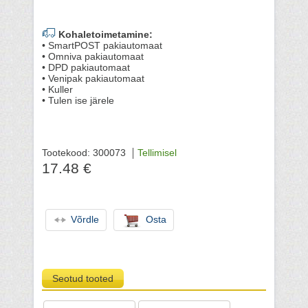
Kohaletoimetamine:
• SmartPOST pakiautomaat
• Omniva pakiautomaat
• DPD pakiautomaat
• Venipak pakiautomaat
• Kuller
• Tulen ise järele
Tootekood: 300073
Tellimisel
17.48 €
Võrdle
Osta
Seotud tooted