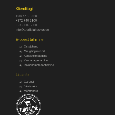
Klienditugi
Turu 45B, Tartu
+372 740 2100
E-R 9.00-17.00
info@tooriistakeskus.ee
E-poest tellimine
Ostujuhend
Müügitingimused
Kohaletoimetamine
Kauba tagastamine
Isikuandmete töötlemine
Lisainfo
Garantii
Järelmaks
Mõõttabelid