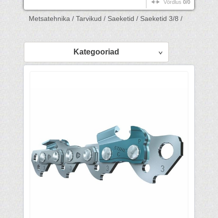
Võrdlus
0/0
Metsatehnika /
Tarvikud /
Saeketid /
Saeketid 3/8 /
Kategooriad