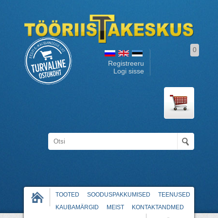
0
Registreeru
Logi sisse
TOOTED
SOODUSPAKKUMISED
TEENUSED
KAUBAMÄRGID
MEIST
KONTAKTANDMED