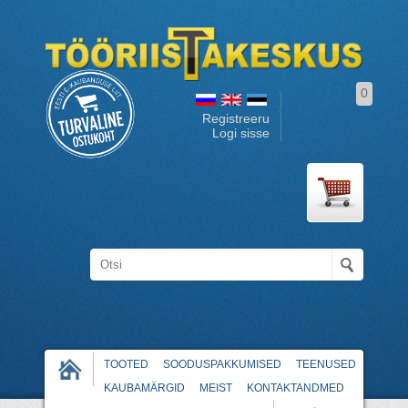
0
Registreeru
Logi sisse
TOOTED
SOODUSPAKKUMISED
TEENUSED
KAUBAMÄRGID
MEIST
KONTAKTANDMED