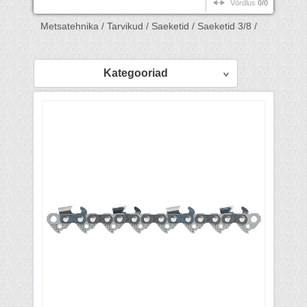
Võrdlus
0/0
Metsatehnika /
Tarvikud /
Saeketid /
Saeketid 3/8 /
Kategooriad