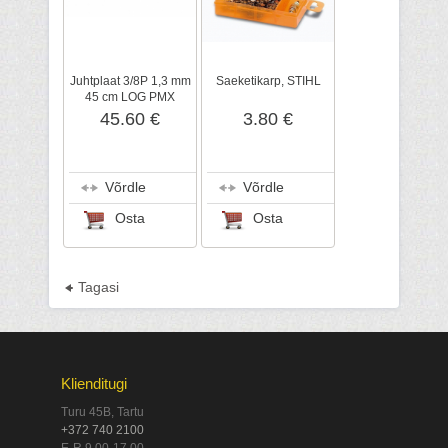
Juhtplaat 3/8P 1,3 mm
Saeketikarp, STIHL
45 cm LOG PMX
(3003), STIHL
45.60 €
3.80 €
Võrdle
Võrdle
Osta
Osta
Tagasi
Klienditugi
Turu 45B, Tartu
+372 740 2100