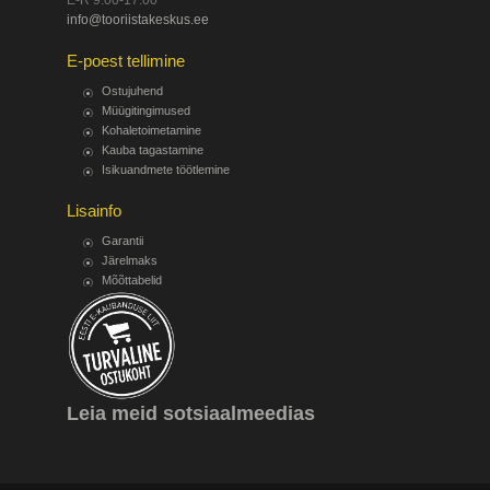
E-R 9.00-17.00
info@tooriistakeskus.ee
E-poest tellimine
Ostujuhend
Müügitingimused
Kohaletoimetamine
Kauba tagastamine
Isikuandmete töötlemine
Lisainfo
Garantii
Järelmaks
Mõõttabelid
Leia meid sotsiaalmeedias