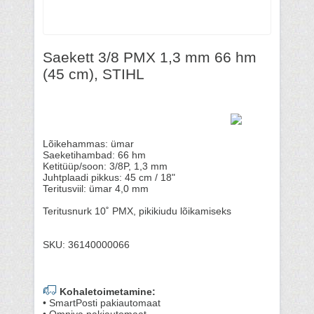
Saekett 3/8 PMX 1,3 mm 66 hm
(45 cm), STIHL
Lõikehammas: ümar
Saeketihambad: 66 hm
Ketitüüp/soon: 3/8P, 1,3 mm
Juhtplaadi pikkus: 45 cm / 18"
Teritusviil: ümar 4,0 mm
Teritusnurk 10˚ PMX, pikikiudu lõikamiseks
SKU: 36140000066
Kohaletoimetamine:
• SmartPosti pakiautomaat