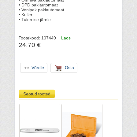
• Omniva pakiautomaat
• DPD pakiautomaat
• Venipak pakiautomaat
• Kuller
• Tulen ise järele
Tootekood: 107449
Laos
24.70 €
Võrdle
Osta
Seotud tooted