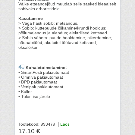
Väike etteandejõud muudab selle saeketi ideaalselt
sobivaks arboristidele.
Kasutamine
> Väga hästi sobib: metsandus.
> Sobib: küttepuude lõikamine/krundi hooldus;
põllumajandus ja aiandus; elektrilised kettsaed.
> Sobib vähem: puude hooldamine; nikerdamine;
hädaabitööd; akutoitel töötavad kettsaed;
oksalõikur.
Kohaletoimetamine:
• SmartPosti pakiautomaat
• Omniva pakiautomaat
• DPD pakiautomaat
• Venipak pakiautomaat
• Kuller
• Tulen ise järele
Tootekood: 993479
Laos
17.10 €