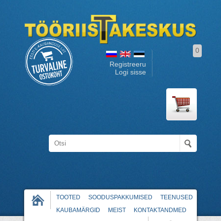
0
Registreeru
Logi sisse
TOOTED
SOODUSPAKKUMISED
TEENUSED
KAUBAMÄRGID
MEIST
KONTAKTANDMED