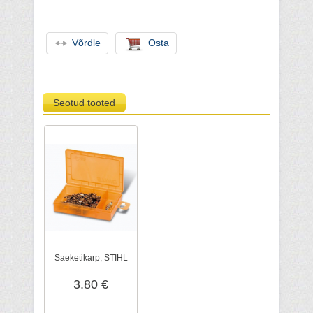
Võrdle
Osta
Seotud tooted
Saeketikarp, STIHL
3.80 €