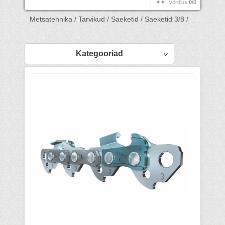
Võrdlus
0/0
Metsatehnika /
Tarvikud /
Saeketid /
Saeketid 3/8 /
Kategooriad