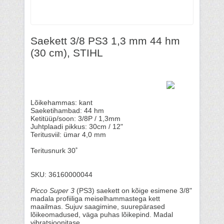
Saekett 3/8 PS3 1,3 mm 44 hm
(30 cm), STIHL
Lõikehammas: kant
Saeketihambad: 44 hm
Ketitüüp/soon: 3/8P / 1,3mm
Juhtplaadi pikkus: 30cm / 12"
Teritusviil: ümar 4,0 mm
Teritusnurk 30˚
SKU: 36160000044
Picco Super
3
(PS3) saekett on kõige esimene 3/8"
madala profiiliga meiselhammastega kett
maailmas. Sujuv saagimine, suurepärased
lõikeomadused, väga puhas lõikepind. Madal
vibratsioonitase.