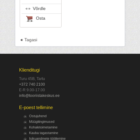
Võrdle
Osta
Tagasi
Klienditugi
Turu 45B, Tartu
+372 740 2100
E-R 9.00-17.00
info@tooriistakeskus.ee
E-poest tellimine
Ostujuhend
Müügitingimused
Kohaletoimetamine
Kauba tagastamine
Isikuandmete töötlemine