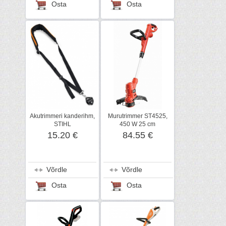
Osta
Osta
Akutrimmeri kanderihm,
Murutrimmer ST4525,
STIHL
450 W 25 cm
15.20 €
84.55 €
Võrdle
Võrdle
Osta
Osta