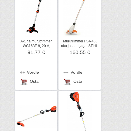
Akuga murutrimmer
Murutrimmer FSA 45,
WG163E.9, 20 V,
aku ja laadijaga, STIHL
karkass, Worx
91.77 €
160.55 €
Võrdle
Võrdle
Osta
Osta