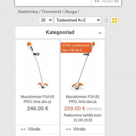
Võrdlus
0/0
Aiatehnika /
Trimmerid /
Akuga /
Kategooriad
STIHL soodushind
Sinu võit 40 €
Murutrimmer FSA 65
Murutrimmer FSA 85
PRO, ilma aku ja
PRO, ilma aku ja
laadijata, STIHL
laadijata, STIHL
246.05 €
259.00 €
299.00 €
Pakkumine kehtib kuni:
31.08.2026
Võrdle
Võrdle