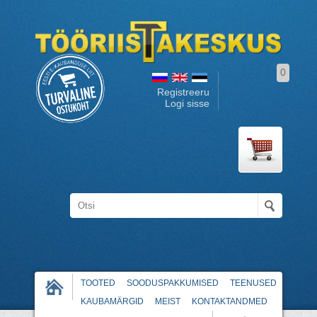
0
Registreeru
Logi sisse
TOOTED
SOODUSPAKKUMISED
TEENUSED
KAUBAMÄRGID
MEIST
KONTAKTANDMED