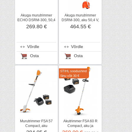
Akuga murutrimmer
Akuga murutrimmer
ECHO DSRM-300, 50,4
DSRM-300, aku 50,4 V,
V, karkass
kiirlaadija, ECHO
269.80 €
464.55 €
Võrdle
Võrdle
Osta
Osta
STIHL soodushind
Sinu võit 30 €
Murutrimmer FSA 57
Akutrimmer FSA 60 R
Compact, aku
Compact, aku ja
AK10+TASUTA AK20!,
laadijaga, STIHL