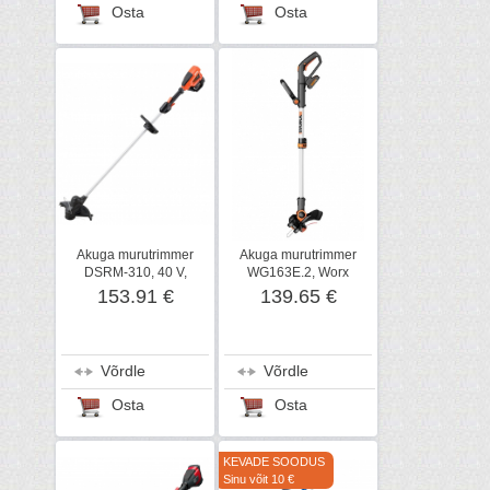
Osta
Osta
Akuga murutrimmer
Akuga murutrimmer
DSRM-310, 40 V,
WG163E.2, Worx
karkass, ECHO
153.91 €
139.65 €
Võrdle
Võrdle
Osta
Osta
KEVADE SOODUS
Sinu võit 10 €