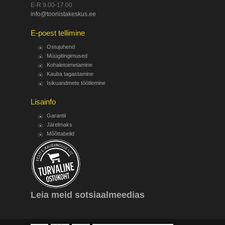
E-R 9.00-17.00
info@tooriistakeskus.ee
E-poest tellimine
Ostujuhend
Müügitingimused
Kohaletoimetamine
Kauba tagastamine
Isikuandmete töötlemine
Lisainfo
Garantii
Järelmaks
Mõõttabelid
Leia meid sotsiaalmeedias