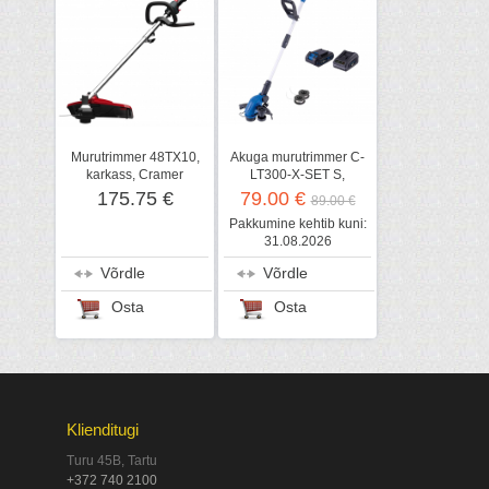
Murutrimmer 48TX10,
Akuga murutrimmer C-
karkass, Cramer
LT300-X-SET S,
Scheppach
175.75 €
79.00 €
89.00 €
Pakkumine kehtib kuni:
31.08.2026
Võrdle
Võrdle
Osta
Osta
Klienditugi
Turu 45B, Tartu
+372 740 2100