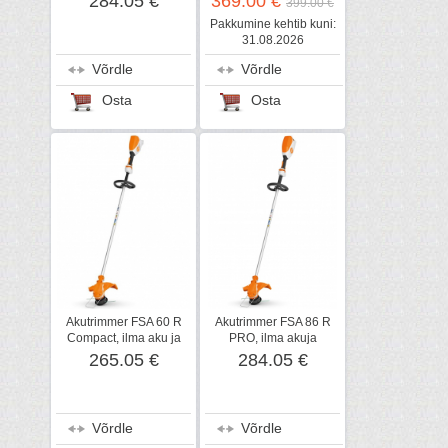
284.05 €
369.00 €
399.00 €
laadija
Pakkumine kehtib kuni:
31.08.2026
Võrdle
Võrdle
Osta
Osta
Akutrimmer FSA 60 R
Akutrimmer FSA 86 R
Compact, ilma aku ja
PRO, ilma akuja
laadijata, STIHL
laadijata, STIHL
265.05 €
284.05 €
Võrdle
Võrdle