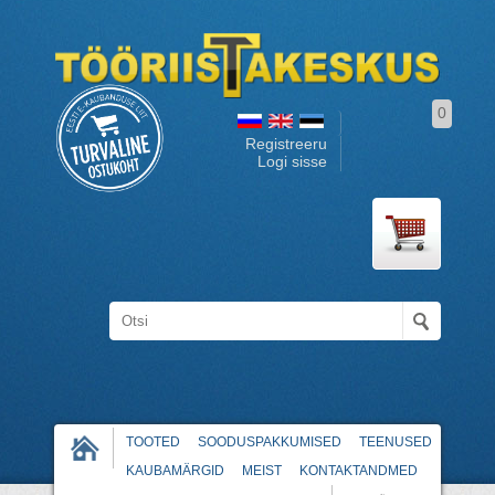
0
Registreeru
Logi sisse
TOOTED
SOODUSPAKKUMISED
TEENUSED
KAUBAMÄRGID
MEIST
KONTAKTANDMED