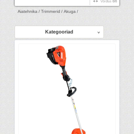
Võrdlus
0/0
Aiatehnika /
Trimmerid /
Akuga /
Kategooriad