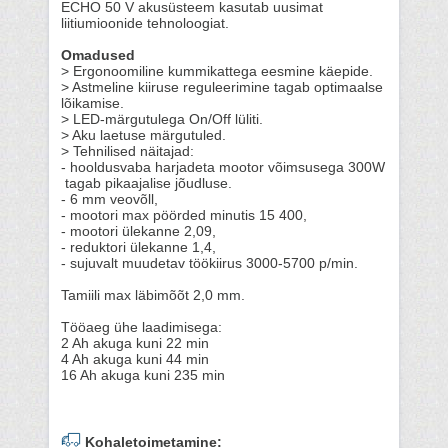
ECHO 50 V akusüsteem kasutab uusimat
liitiumioonide tehnoloogiat.
Omadused
> Ergonoomiline kummikattega eesmine käepide.
> Astmeline kiiruse reguleerimine tagab optimaalse
lõikamise.
> LED-märgutulega On/Off lüliti.
> Aku laetuse märgutuled.
> Tehnilised näitajad:
- hooldusvaba harjadeta mootor võimsusega 300W
tagab pikaajalise jõudluse.
- 6 mm veovõll,
- mootori max pöörded minutis 15 400,
- mootori ülekanne 2,09,
- reduktori ülekanne 1,4,
- sujuvalt muudetav töökiirus 3000-5700 p/min.
Tamiili max läbimõõt 2,0 mm.
Tööaeg ühe laadimisega:
2 Ah akuga kuni 22 min
4 Ah akuga kuni 44 min
16 Ah akuga kuni 235 min
Kohaletoimetamine: