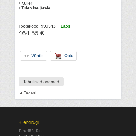
• Kuller
• Tulen ise järele
Tootekood: 999543
Laos
464.55 €
Võrdle
Osta
Tehnilised andmed
Tagasi
Klienditugi
Turu 45B, Tartu