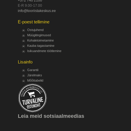
+372 740 2100
E-R 9.00-17.00
info@tooriistakeskus.ee
E-poest tellimine
Ostujuhend
Müügitingimused
Kohaletoimetamine
Kauba tagastamine
Isikuandmete töötlemine
Lisainfo
Garantii
Järelmaks
Mõõttabelid
Leia meid sotsiaalmeedias