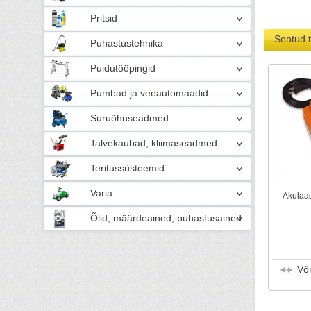
Pritsid
Seotud 
Puhastustehnika
Puidutööpingid
Pumbad ja veeautomaadid
Suruõhuseadmed
Talvekaubad, kliimaseadmed
Teritussüsteemid
Varia
Akulaa
Õlid, määrdeained, puhastusained
Võ