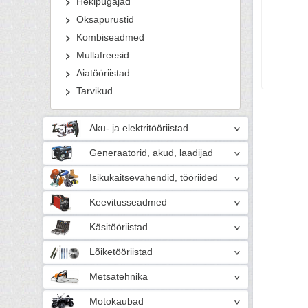
Hekipügajad
Oksapurustid
Kombiseadmed
Mullafreesid
Aiatööriistad
Tarvikud
Aku- ja elektritööriistad
Generaatorid, akud, laadijad
Isikukaitsevahendid, tööriided
Keevitusseadmed
Käsitööriistad
Lõiketööriistad
Metsatehnika
Motokaubad