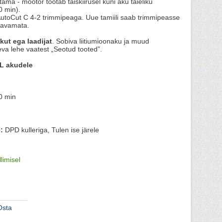
ama - mootor töötab täiskiirusel kuni aku täieliku
0 min).
utoCut C 4-2 trimmipeaga. Uue tamiili saab trimmipeasse
t avamata.
kut ega laadijat
. Sobiva liitiumioonaku ja muud
leva lehe vaatest „Seotud tooted”.
L akudele
30 min
:
DPD kulleriga, Tulen ise järele
llimisel
Osta