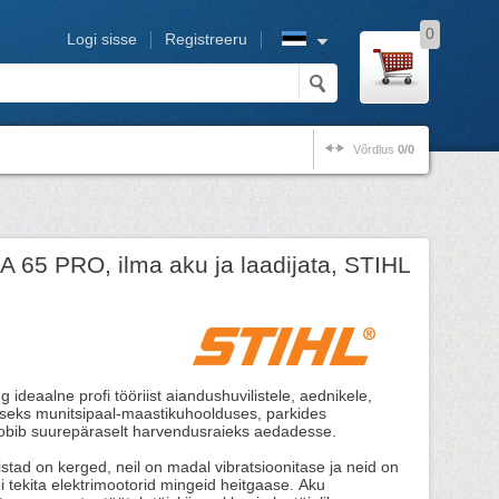
0
Logi sisse
Registreeru
Võrdlus
0/0
 65 PRO, ilma aku ja laadijata, STIHL
 ideaalne profi tööriist aiandushuvilistele, aednikele,
iseks munitsipaal-maastikuhoolduses, parkides
obib suurepäraselt harvendusraieks aedadesse.
iistad on kerged, neil on madal vibratsioonitase ja neid on
ei tekita elektrimootorid mingeid heitgaase. Aku