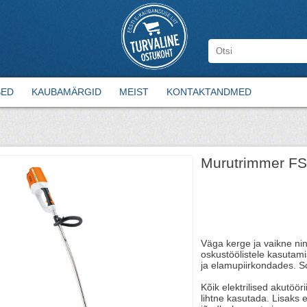
SED
KAUBAMÄRGID
MEIST
KONTAKTANDMED
Murutrimmer FSA
Väga kerge ja vaikne ning
oskustöölistele kasutam
ja elamupiirkondades. S
Kõik elektrilised akutöör
lihtne kasutada. Lisaks 