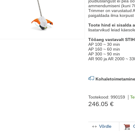
jõudluslangust ei pea oot
ammendumiseni (kuni 7
Trimmer on varustatud A
paigaldada ilma korpus
Toote hind ei sisalda a
lisatarvikud leiad käeso
Tööaeg vastavalt STIH
AP 100 ~ 30 min
AP 160 ~ 60 min
AP 300 ~ 90 min
AR 900 ja AR 2000 ~ 3
Kohaletoimetamine
Tootekood: 990159
Te
246.05 €
Võrdle