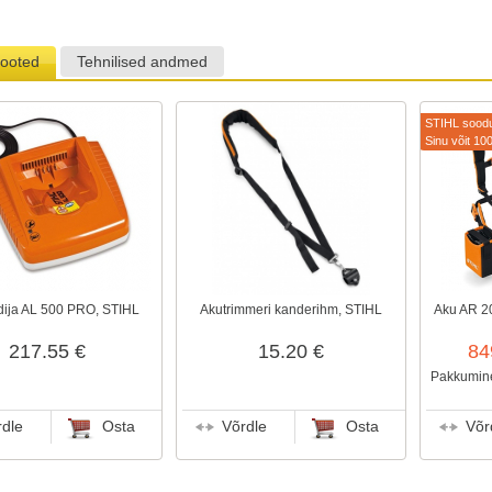
tooted
Tehnilised andmed
STIHL sood
Sinu võit 10
dija AL 500 PRO, STIHL
Akutrimmeri kanderihm, STIHL
Aku AR 2
217.55 €
15.20 €
84
Pakkumine
rdle
Osta
Võrdle
Osta
Võr