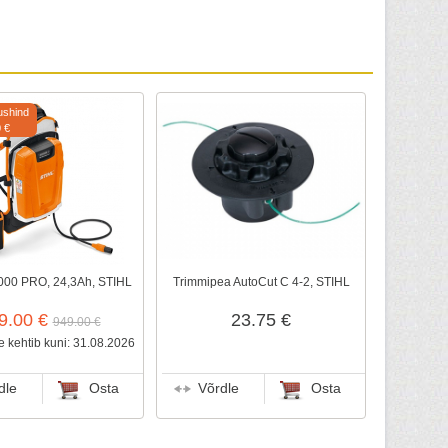
ushind
0 €
000 PRO, 24,3Ah, STIHL
Trimmipea AutoCut C 4-2, STIHL
9.00 €
23.75 €
949.00 €
 kehtib kuni: 31.08.2026
dle
Osta
Võrdle
Osta