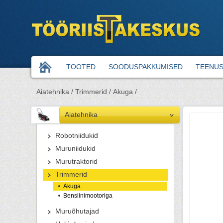
TOOTED
SOODUSPAKKUMISED
TEENU
Aiatehnika /
Trimmerid /
Akuga /
Aiatehnika
Robotniidukid
Muruniidukid
Murutraktorid
Trimmerid
Akuga
Bensiinimootoriga
Muruõhutajad