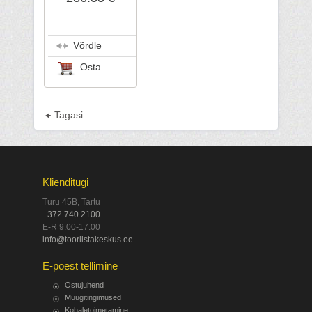
Võrdle
Osta
Tagasi
Klienditugi
Turu 45B, Tartu
+372 740 2100
E-R 9.00-17.00
info@tooriistakeskus.ee
E-poest tellimine
Ostujuhend
Müügitingimused
Kohaletoimetamine