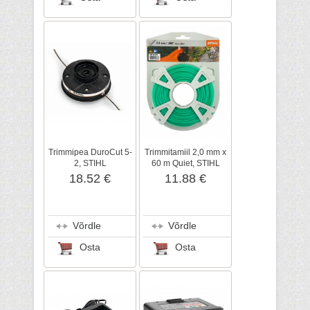
Trimmipea DuroCut 5-
Trimmitamiil 2,0 mm x
2, STIHL
60 m Quiet, STIHL
18.52 €
11.88 €
Võrdle
Võrdle
Osta
Osta