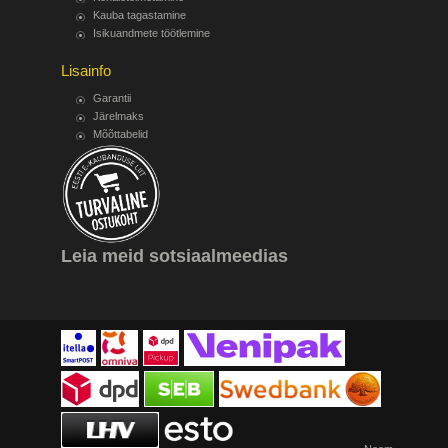
Kauba tagastamine
Isikuandmete töötlemine
Lisainfo
Garantii
Järelmaks
Mõõttabelid
Leia meid sotsiaalmeedias