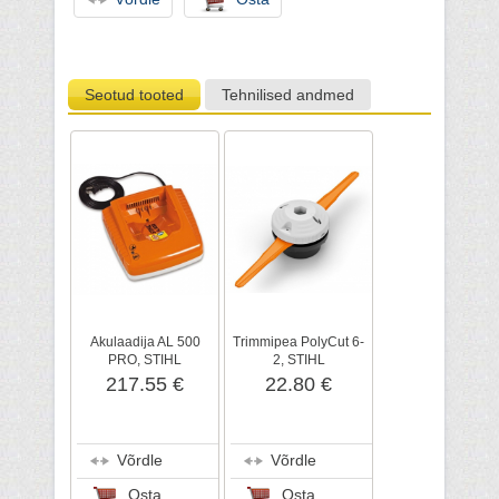
Seotud tooted
Tehnilised andmed
Akulaadija AL 500
Trimmipea PolyCut 6-
PRO, STIHL
2, STIHL
217.55 €
22.80 €
Võrdle
Võrdle
Osta
Osta