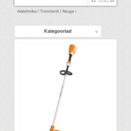
Võrdlus
0/0
Aiatehnika /
Trimmerid /
Akuga /
Kategooriad