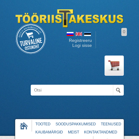
0
Registreeru
Logi sisse
TOOTED
SOODUSPAKKUMISED
TEENUSED
KAUBAMÄRGID
MEIST
KONTAKTANDMED