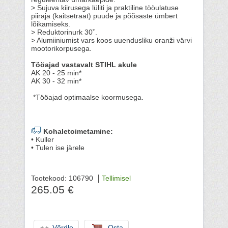
> Sujuva kiirusega lüliti ja praktiline tööulatuse
piiraja (kaitsetraat) puude ja põõsaste ümbert
lõikamiseks.
> Reduktorinurk 30˚.
> Alumiiniumist vars koos uuendusliku oranži värvi
mootorikorpusega.
Tööajad vastavalt STIHL akule
AK 20 - 25 min*
AK 30 - 32 min*
*Tööajad optimaalse koormusega.
Kohaletoimetamine:
• Kuller
• Tulen ise järele
Tootekood: 106790
Tellimisel
265.05 €
Võrdle
Osta