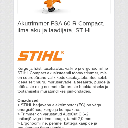
Akutrimmer FSA 60 R Compact,
ilma aku ja laadijata, STIHL
Kerge ja hästi tasakaalus, vaikne ja ergonoomiline
STIHL Compact akusüsteemil töötav trimmer, mis
on suurepärane valik kodukasutajatele. See sobib
ideaalselt muru, muruservade ja teeäärte, puude ja
põõsaste ning esemete ümbruste hooldamiseks ja
töötamiseks müratundlikes piirkondades.
Omadused
> STIHL harjavaba elektrimootor (EC) on väga
energiatõhus, kerge ja kompaktne.
> Trimmer on varustatud AutoCut C 6-2
nailonjõhviga trimmipeaga, tamiil 2,0 mm.
> Ergonoomiline, pehme kattega käepide ja
reguleeritav ümarkäepide.