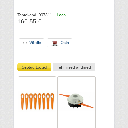
Tootekood: 997811
Laos
160.55 €
Võrdle
Osta
Seotud tooted
Tehnilised andmed