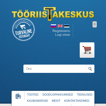
0
Registreeru
Logi sisse
TOOTED
SOODUSPAKKUMISED
TEENUSED
KAUBAMÄRGID
MEIST
KONTAKTANDMED