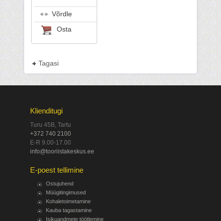
Võrdle
Osta
Tagasi
Klienditugi
Turu 45B, Tartu
+372 740 2100
E-R 9.00-17.00
info@tooriistakeskus.ee
E-poest tellimine
Ostujuhend
Müügitingimused
Kohaletoimetamine
Kauba tagastamine
Isikuandmete töötlemine