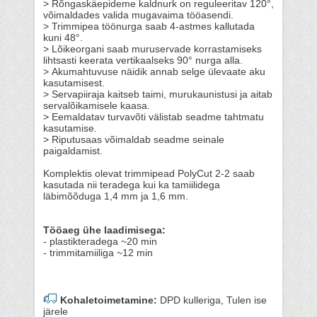
> Rõngaskäepideme kaldnurk on reguleeritav 120°,
võimaldades valida mugavaima tööasendi.
> Trimmipea töönurga saab 4-astmes kallutada
kuni 48°.
> Lõikeorgani saab muruservade korrastamiseks
lihtsasti keerata vertikaalseks 90° nurga alla.
> Akumahtuvuse näidik annab selge ülevaate aku
kasutamisest.
> Servapiiraja kaitseb taimi, murukaunistusi ja aitab
servalõikamisele kaasa.
> Eemaldatav turvavõti välistab seadme tahtmatu
kasutamise.
> Riputusaas võimaldab seadme seinale
paigaldamist.
Komplektis olevat trimmipead PolyCut 2-2 saab
kasutada nii teradega kui ka tamiilidega
läbimõõduga 1,4 mm ja 1,6 mm.
Tööaeg ühe laadimisega:
- plastikteradega ~20 min
- trimmitamiiliga ~12 min
Kohaletoimetamine:
DPD kulleriga, Tulen ise
järele