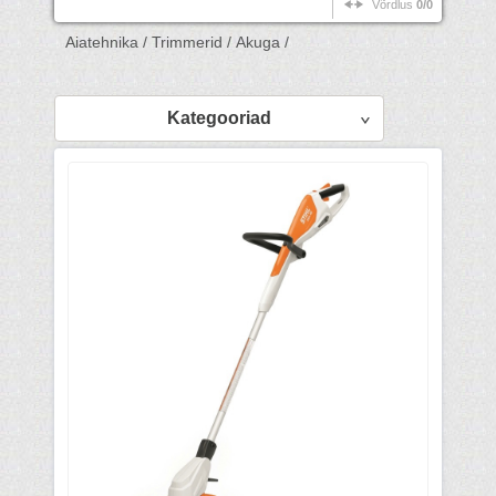
Võrdlus
0/0
Aiatehnika /
Trimmerid /
Akuga /
Kategooriad