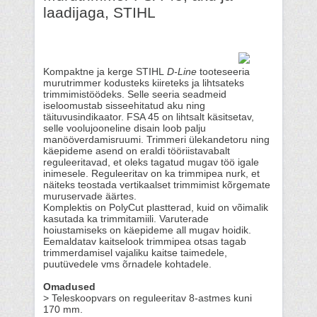
laadijaga, STIHL
Kompaktne ja kerge STIHL
D-Line
tooteseeria
murutrimmer kodusteks kiireteks ja lihtsateks
trimmimistöödeks. Selle seeria seadmeid
iseloomustab sisseehitatud aku ning
täituvusindikaator. FSA 45 on lihtsalt käsitsetav,
selle voolujooneline disain loob palju
manööverdamisruumi. Trimmeri ülekandetoru ning
käepideme asend on eraldi tööriistavabalt
reguleeritavad, et oleks tagatud mugav töö igale
inimesele. Reguleeritav on ka trimmipea nurk, et
näiteks teostada vertikaalset trimmimist kõrgemate
muruservade äärtes.
Komplektis on PolyCut plastterad, kuid on võimalik
kasutada ka trimmitamiili. Varuterade
hoiustamiseks on käepideme all mugav hoidik.
Eemaldatav kaitselook trimmipea otsas tagab
trimmerdamisel vajaliku kaitse taimedele,
puutüvedele vms õrnadele kohtadele.
Omadused
> Teleskoopvars on reguleeritav 8-astmes kuni
170 mm.