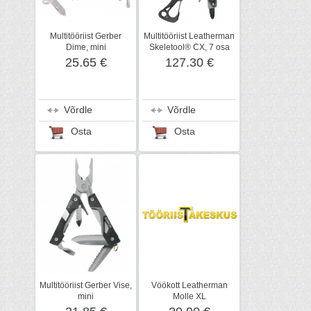
Multitööriist Gerber
Multitööriist Leatherman
Dime, mini
Skeletool® CX, 7 osa
25.65 €
127.30 €
Võrdle
Võrdle
Osta
Osta
Multitööriist Gerber Vise,
Vöökott Leatherman
mini
Molle XL