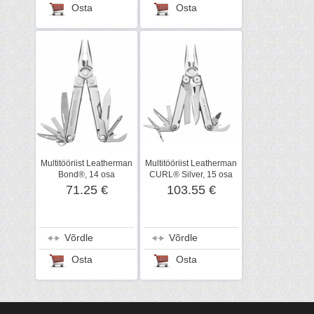
Osta
Osta
Multitööriist Leatherman
Multitööriist Leatherman
Bond®, 14 osa
CURL® Silver, 15 osa
71.25 €
103.55 €
Võrdle
Võrdle
Osta
Osta