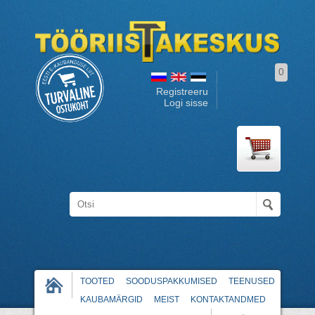
0
Registreeru
Logi sisse
TOOTED
SOODUSPAKKUMISED
TEENUSED
KAUBAMÄRGID
MEIST
KONTAKTANDMED