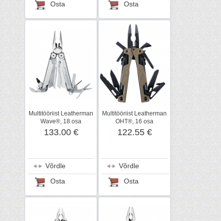
Osta
Osta
Multitööriist Leatherman
Multitööriist Leatherman
Wave®, 18 osa
OHT®, 16 osa
133.00 €
122.55 €
Võrdle
Võrdle
Osta
Osta