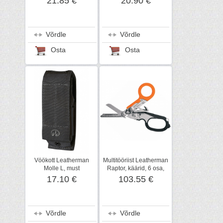
21.85 €
20.90 €
Võrdle
Võrdle
Osta
Osta
Vöökott Leatherman
Multitööriist Leatherman
Molle L, must
Raptor, käärid, 6 osa,
must/oranz
17.10 €
103.55 €
Võrdle
Võrdle