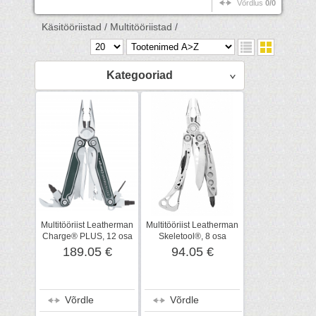
Võrdlus
0/0
Käsitööriistad /
Multitööriistad /
Kategooriad
Multitööriist Leatherman
Multitööriist Leatherman
Charge® PLUS, 12 osa
Skeletool®, 8 osa
189.05 €
94.05 €
Võrdle
Võrdle