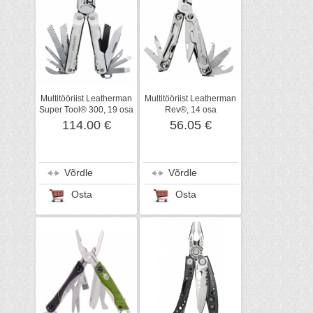
Multitööriist Leatherman
Multitööriist Leatherman
Super Tool® 300, 19 osa
Rev®, 14 osa
114.00 €
56.05 €
Võrdle
Võrdle
Osta
Osta