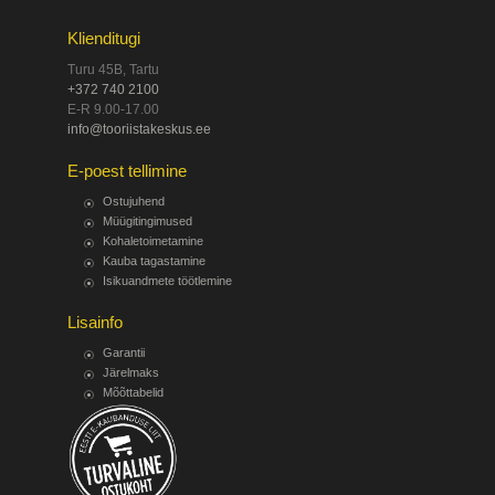
Klienditugi
Turu 45B, Tartu
+372 740 2100
E-R 9.00-17.00
info@tooriistakeskus.ee
E-poest tellimine
Ostujuhend
Müügitingimused
Kohaletoimetamine
Kauba tagastamine
Isikuandmete töötlemine
Lisainfo
Garantii
Järelmaks
Mõõttabelid