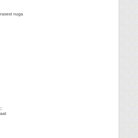
erasest nuga
:
aat