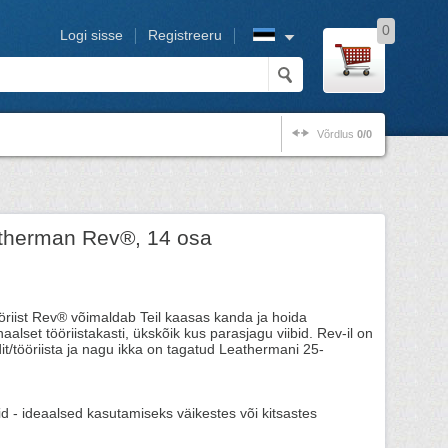
0
Logi sisse
Registreeru
Võrdlus
0/0
eatherman Rev®, 14 osa
öriist Rev® võimaldab Teil kaasas kanda ja hoida
aalset tööriistakasti, ükskõik kus parasjagu viibid. Rev-il on
t/tööriista ja nagu ikka on tagatud Leathermani 25-
d - ideaalsed kasutamiseks väikestes või kitsastes