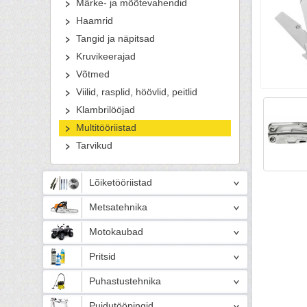
Märke- ja mõõtevahendid
Haamrid
Tangid ja näpitsad
Kruvikeerajad
Võtmed
Viilid, rasplid, höövlid, peitlid
Klambrilööjad
Multitööriistad
Tarvikud
Lõiketööriistad
Metsatehnika
Motokaubad
Pritsid
Puhastustehnika
Puidutööpingid