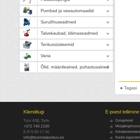
Pumbad ja veeautomaadid
Suruõhuseadmed
Talvekaubad, kliimaseadmed
Teritussüsteemid
Varia
Õlid, määrdeained, puhastusained
Tagasi
Klienditugi
E-poest tellimine
Turu 45B, Tartu
Ostujuhend
+372 740 2100
Müügitingimuse
E-R 9.00-17.00
Kohaletoimetam
info@tooriistakeskus.ee
Kauba tagastam