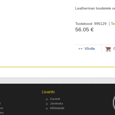
Leatherman toodetele on
Tootekood: 995129
Te
56.05 €
Võrdle
Lisainfo
Garantii
d
Järelmaks
ine
Mõõttabelid
ine