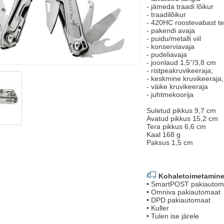
- jämeda traadi lõikur
- traadilõikur
- 420HC roostevabast t
- pakendi avaja
- puidu/metalli viil
- konserviavaja
- pudeliavaja
- joonlaud 1,5"/3,8 cm
- ristpeakruvikeeraja;
- keskmine kruvikeeraja;
- väike kruvikeeraja
- juhtmekoorija
Suletud pikkus 9,7 cm
Avatud pikkus 15,2 cm
Tera pikkus 6,6 cm
Kaal 168 g
Paksus 1,5 cm
Kohaletoimetamine
• SmartPOST pakiautom
• Omniva pakiautomaat
• DPD pakiautomaat
• Kuller
• Tulen ise järele