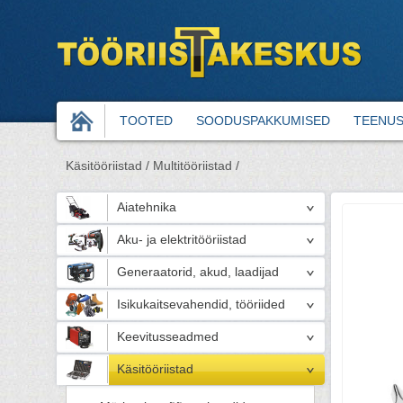
TOOTED
SOODUSPAKKUMISED
TEENU
Käsitööriistad /
Multitööriistad /
Aiatehnika
Aku- ja elektritööriistad
Generaatorid, akud, laadijad
Isikukaitsevahendid, tööriided
Keevitusseadmed
Käsitööriistad