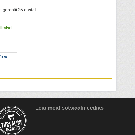
 garantii 25 aastat.
llimisel
Osta
Leia meid sotsiaalmeedias