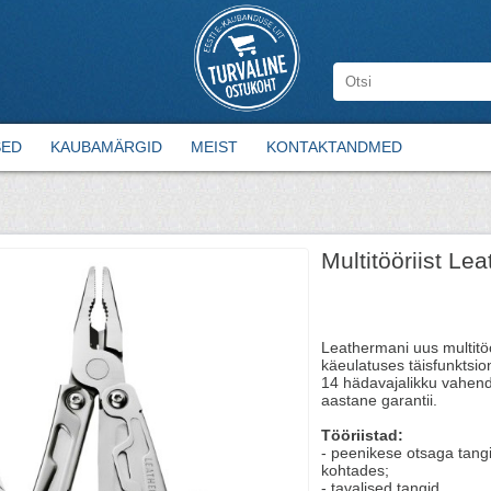
SED
KAUBAMÄRGID
MEIST
KONTAKTANDMED
Multitööriist L
Leathermani uus multitö
käeulatuses täisfunktsion
14 hädavajalikku vahendi
aastane garantii.
Tööriistad:
- peenikese otsaga tangi
kohtades;
- tavalised tangid