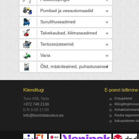
Pumbad ja veeautomaadid
Suruõhuseadmed
Talvekaubad, kliimaseadmed
Teritussüsteemid
Varia
Õlid, määrdeained, puhastusained
Klienditugi
E-poest tellimine
Turu 45B, Tartu
Ostujuhend
+372 740 2100
Müügitingimuse
E-R 9.00-17.00
Kohaletoimetam
info@tooriistakeskus.ee
Kauba tagastam
Isikuandmete tö