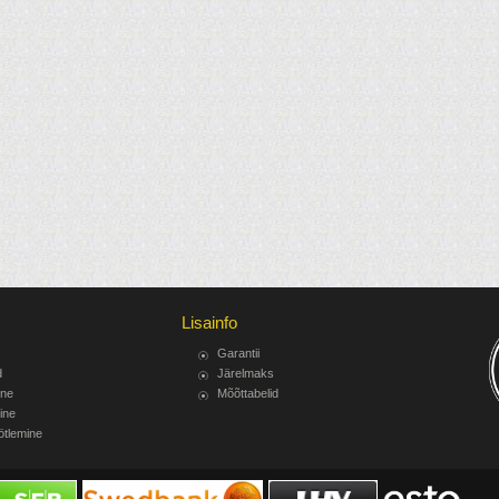
Lisainfo
Garantii
d
Järelmaks
ine
Mõõttabelid
ine
ötlemine