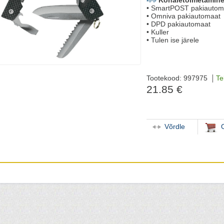
Kohaletoimetamine
• SmartPOST pakiautom
• Omniva pakiautomaat
• DPD pakiautomaat
• Kuller
• Tulen ise järele
Tootekood: 997975
Te
21.85 €
Võrdle