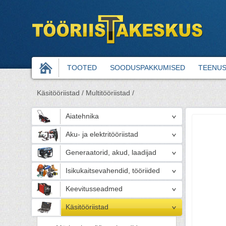
TOOTED
SOODUSPAKKUMISED
TEENU
Käsitööriistad /
Multitööriistad /
Aiatehnika
Aku- ja elektritööriistad
Generaatorid, akud, laadijad
Isikukaitsevahendid, tööriided
Keevitusseadmed
Käsitööriistad