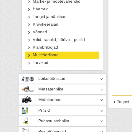
Märke- ja mõõtevahendid
Haamrid
Tangid ja näpitsad
Kruvikeerajad
Võtmed
Viilid, rasplid, höövlid, peitlid
Klambrilööjad
Multitööriistad
Tarvikud
Lõiketööriistad
Metsatehnika
Motokaubad
Tagasi
Pritsid
Puhastustehnika
Puidutööpingid