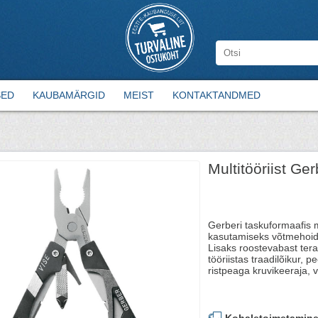
SED
KAUBAMÄRGID
MEIST
KONTAKTANDMED
Multitööriist Ger
Gerberi taskuformaafis m
kasutamiseks võtmehoi
Lisaks roostevabast tera
tööriistas traadilõikur, 
ristpeaga kruvikeeraja, v