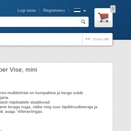
0
Logi sisse
Registreeru
Võrdlus
0/0
ber Vise, mini
ini-multitööriist on kompaktne ja kerge sobib
djana.
sest näpitsatele sisalduvad
peene teraga nuga, väike ning suur lapikkruvikeeraja ja
iil, avaja. Võtmerõngas.