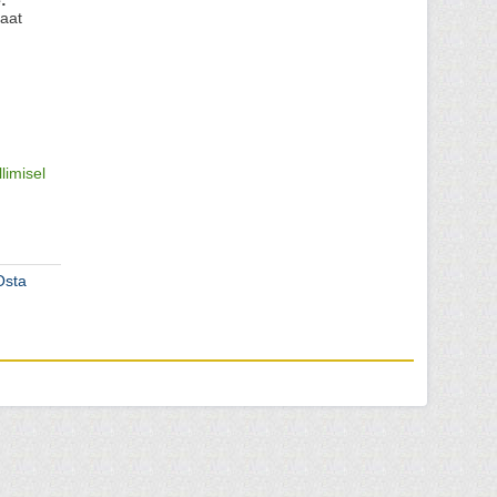
:
aat
llimisel
Osta