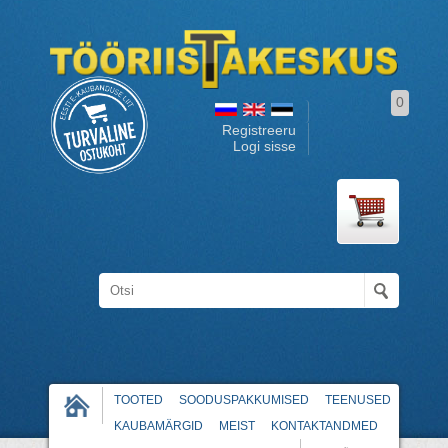
0
Registreeru
Logi sisse
TOOTED
SOODUSPAKKUMISED
TEENUSED
KAUBAMÄRGID
MEIST
KONTAKTANDMED