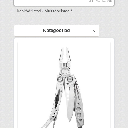
Võrdlus
0/0
Käsitööriistad /
Multitööriistad /
Kategooriad