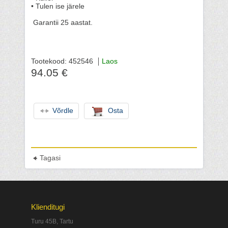
• Tulen ise järele
Garantii 25 aastat.
Tootekood: 452546
Laos
94.05 €
Võrdle
Osta
Tagasi
Klienditugi
Turu 45B, Tartu