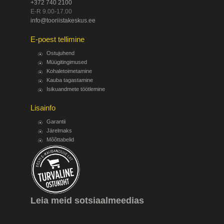
+372 740 2100
E-R 9.00-17.00
info@tooriistakeskus.ee
E-poest tellimine
Ostujuhend
Müügitingimused
Kohaletoimetamine
Kauba tagastamine
Isikuandmete töötlemine
Lisainfo
Garantii
Järelmaks
Mõõttabelid
Leia meid sotsiaalmeedias