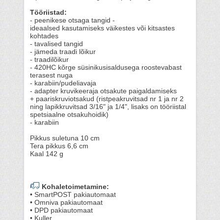
Tööriistad:
- peenikese otsaga tangid -
ideaalsed kasutamiseks väikestes või kitsastes
kohtades
- tavalised tangid
- jämeda traadi lõikur
- traadilõikur
- 420HC kõrge süsinikusisaldusega roostevabast
terasest nuga
- karabiin/pudeliavaja
- adapter kruvikeeraja otsakute paigaldamiseks
+ paariskruviotsakud (ristpeakruvitsad nr 1 ja nr 2
ning lapikkruvitsad 3/16" ja 1/4", lisaks on tööriistal
spetsiaalne otsakuhoidik)
- karabiin
Pikkus suletuna 10 cm
Tera pikkus 6,6 cm
Kaal 142 g
Kohaletoimetamine:
• SmartPOST pakiautomaat
• Omniva pakiautomaat
• DPD pakiautomaat
• Kuller