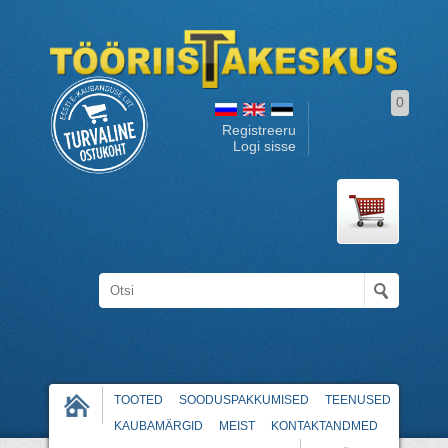
0
Registreeru
Logi sisse
TOOTED
SOODUSPAKKUMISED
TEENUSED
KAUBAMÄRGID
MEIST
KONTAKTANDMED