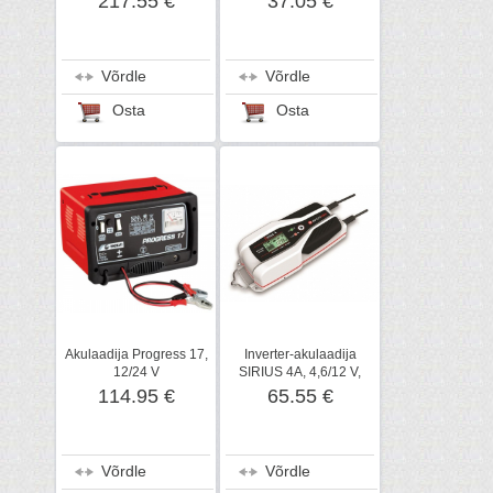
217.55 €
37.05 €
Võrdle
Võrdle
Osta
Osta
Akulaadija Progress 17,
Inverter-akulaadija
12/24 V
SIRIUS 4A, 4,6/12 V,
Elektromem
114.95 €
65.55 €
Võrdle
Võrdle