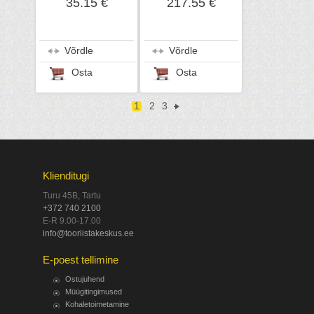
35.15 €
217.55 €
Võrdle
Võrdle
Osta
Osta
1
2
3
Klienditugi
Turu 45B, Tartu
+372 740 2100
E-R 9.00-17.00
info@tooriistakeskus.ee
E-poest tellimine
Ostujuhend
Müügitingimused
Kohaletoimetamine