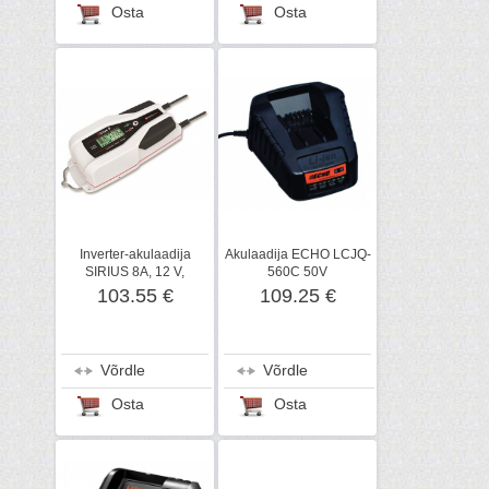
Osta
Osta
Inverter-akulaadija
Akulaadija ECHO LCJQ-
SIRIUS 8A, 12 V,
560C 50V
Elektromem
103.55 €
109.25 €
Võrdle
Võrdle
Osta
Osta