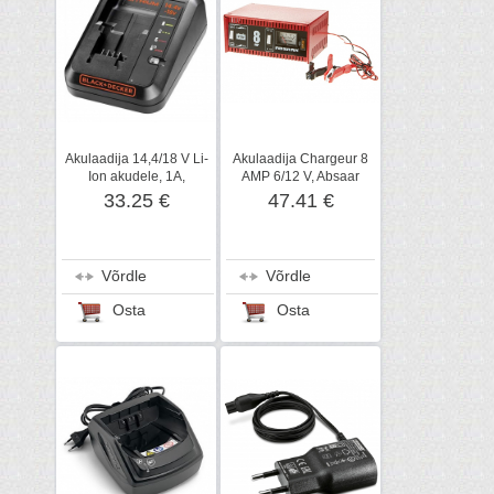
Akulaadija 14,4/18 V Li-
Akulaadija Chargeur 8
Ion akudele, 1A,
AMP 6/12 V, Absaar
Black+Decker
33.25 €
47.41 €
Võrdle
Võrdle
Osta
Osta