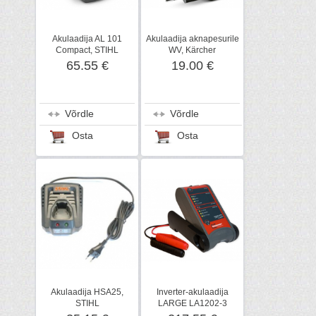
Akulaadija AL 101
Akulaadija aknapesurile
Compact, STIHL
WV, Kärcher
65.55 €
19.00 €
Võrdle
Võrdle
Osta
Osta
Akulaadija HSA25,
Inverter-akulaadija
STIHL
LARGE LA1202-3
15A/12 V, Keepower