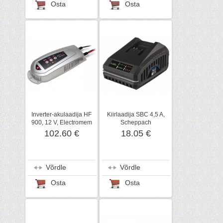
Osta
Osta
Inverter-akulaadija HF
Kiirlaadija SBC 4,5 A,
900, 12 V, Electromem
Scheppach
102.60 €
18.05 €
Võrdle
Võrdle
Osta
Osta