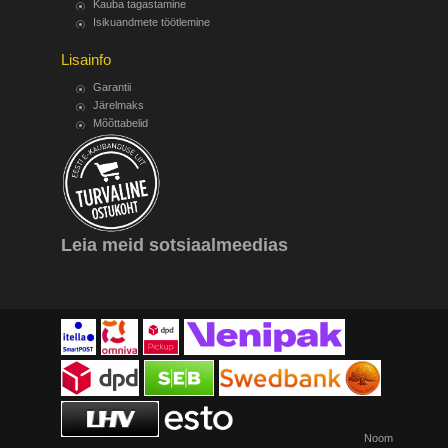
Kauba tagastamine
Isikuandmete töötlemine
Lisainfo
Garantii
Järelmaks
Mõõttabelid
Leia meid sotsiaalmeedias
Noom