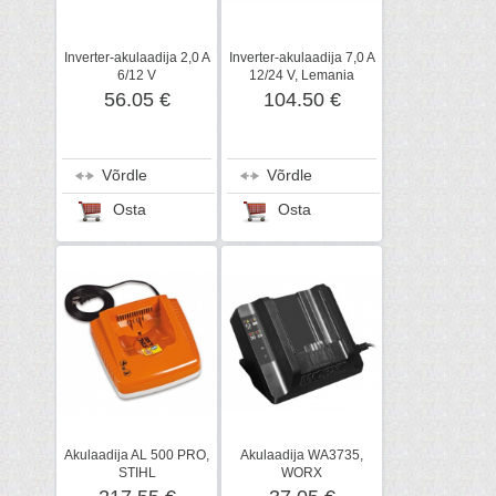
Inverter-akulaadija 2,0 A
Inverter-akulaadija 7,0 A
6/12 V
12/24 V, Lemania
56.05 €
104.50 €
Võrdle
Võrdle
Osta
Osta
Akulaadija AL 500 PRO,
Akulaadija WA3735,
STIHL
WORX