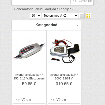
Võrdlus
0/0
Generaatorid, akud, laadijad /
Laadijad /
Kategooriad
Inverter-akulaadija HF
Inverter-akulaadija HF
150, 6/12 V, Electromem
2000, 12/24 V,
Electromem
59.85 €
310.65 €
Võrdle
Võrdle