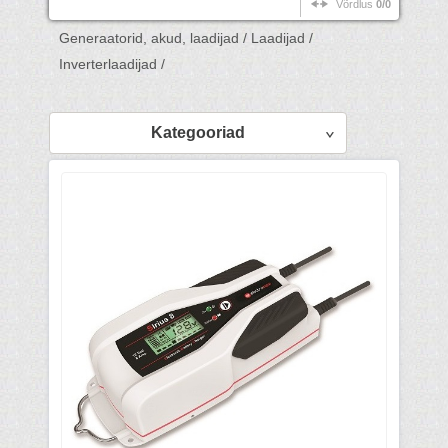
Võrdlus
0/0
Generaatorid, akud, laadijad /
Laadijad /
Inverterlaadijad /
Kategooriad