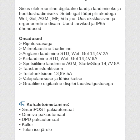
Sirius elektrooniline digitaalne laadija laadimiseks ja
hoolduslaadimiseks. Sobib igat tüüpi plii akudega
Wet, Gel, AGM , MF, Vrla jne. Uus eksklusiivne ja
ergonoomiline disain. Uued tarvikud ja IP65
ühendused.
Omadused
> Riputusaasaga.
> Mitmefaasiline laadimine.
> Aeglane laadimine STD, Wet, Gel 14,4V-2A.
> Kiirlaadimine STD, Wet, Gel 14,4V-8A.
> Spetsiifiline laadimine AGM, Start&Stop 14,7V-8A.
> Taastamisfunktsioon.
> Toitefunktsioon 13,8V-5A.
> Valepolaarsuse ja lühisekaitse.
> Graafiline digitaalne displei taustvalgustusega.
Kohaletoimetamine:
• SmartPOST pakiautomaat
• Omniva pakiautomaat
• DPD pakiautomaat
• Kuller
• Tulen ise järele