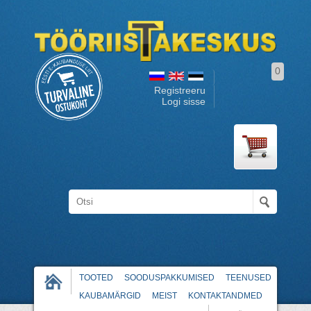
0
Registreeru
Logi sisse
TOOTED
SOODUSPAKKUMISED
TEENUSED
KAUBAMÄRGID
MEIST
KONTAKTANDMED