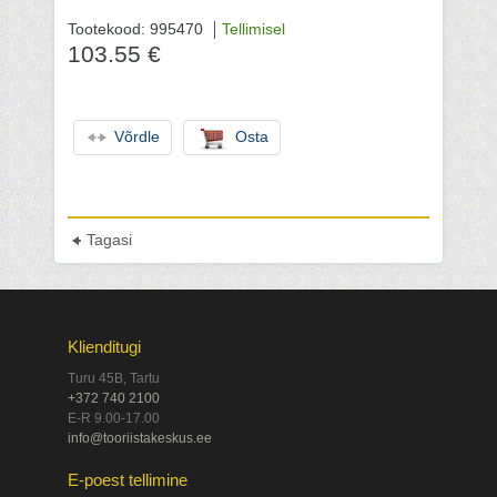
Tootekood: 995470
Tellimisel
103.55 €
Võrdle
Osta
Tagasi
Klienditugi
Turu 45B, Tartu
+372 740 2100
E-R 9.00-17.00
info@tooriistakeskus.ee
E-poest tellimine