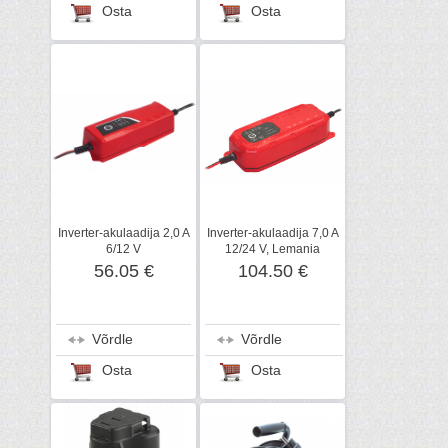
Osta
Osta
Inverter-akulaadija 2,0 A
Inverter-akulaadija 7,0 A
6/12 V
12/24 V, Lemania
56.05 €
104.50 €
Võrdle
Võrdle
Osta
Osta