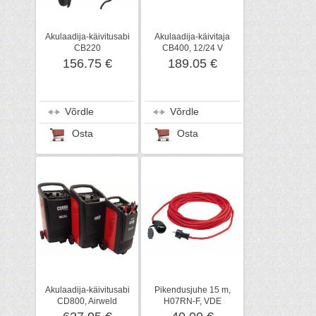
Akulaadija-käivitusabi
Akulaadija-käivitaja
CB220
CB400, 12/24 V
156.75 €
189.05 €
Võrdle
Võrdle
Osta
Osta
Akulaadija-käivitusabi
Pikendusjuhe 15 m,
CD800, Airweld
H07RN-F, VDE