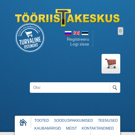
0
Registreeru
Logi sisse
TOOTED
SOODUSPAKKUMISED
TEENUSED
KAUBAMÄRGID
MEIST
KONTAKTANDMED