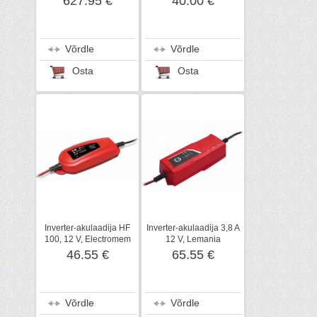
627.95 €
40.00 €
Võrdle
Võrdle
Osta
Osta
Inverter-akulaadija HF
Inverter-akulaadija 3,8 A
100, 12 V, Electromem
12 V, Lemania
46.55 €
65.55 €
Võrdle
Võrdle