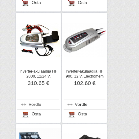
Osta
Osta
Inverter-akulaadija HF
Inverter-akulaadija HF
2000, 12/24 V,
900, 12 V, Electromem
Electromem
310.65 €
102.60 €
Võrdle
Võrdle
Osta
Osta