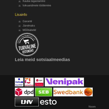
Kauba tagastamine
Isikuandmete töötlemine
Lisainfo
Garantii
Järelmaks
Mõõttabelid
Leia meid sotsiaalmeedias
Noom