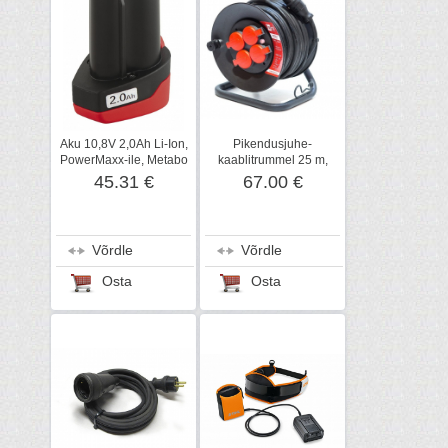
Aku 10,8V 2,0Ah Li-Ion,
Pikendusjuhe-
PowerMaxx-ile, Metabo
kaablitrummel 25 m,
H07RN-F 3G1.5, 4x220
45.31 €
67.00 €
V
Võrdle
Võrdle
Osta
Osta