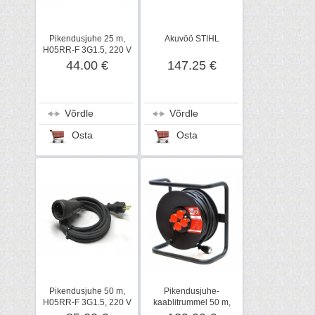
Pikendusjuhe 25 m,
Akuvöö STIHL
H05RR-F 3G1.5, 220 V
44.00 €
147.25 €
Võrdle
Võrdle
Osta
Osta
Pikendusjuhe 50 m,
Pikendusjuhe-
H05RR-F 3G1.5, 220 V
kaablitrummel 50 m,
RN3G2.5, 4x220 V