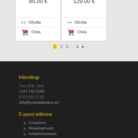
85.00 €
129.00 €
Võrdle
Võrdle
Osta
Osta
1
2
3
...
6
Klienditugi
Turu 45B, Tartu
+372 740 2100
E-R 9.00-17.00
info@tooriistakeskus.ee
E-poest tellimine
Ostujuhend
Müügitingimused
Kohaletoimetamine