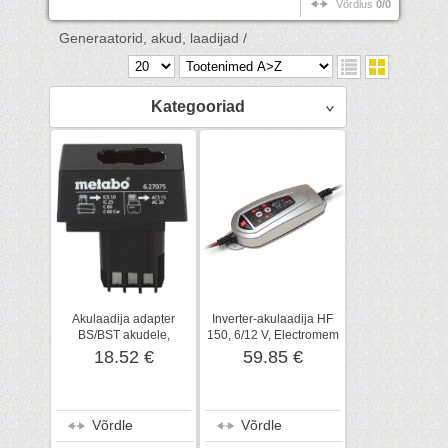
Võrdlus
0/0
Generaatorid, akud, laadijad /
Kategooriad
Akulaadija adapter
Inverter-akulaadija HF
BS/BST akudele,
150, 6/12 V, Electromem
Metabo
18.52 €
59.85 €
Võrdle
Võrdle